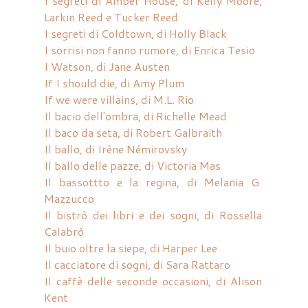
I segreti di Amber House, di Kelly Moore,
Larkin Reed e Tucker Reed
I segreti di Coldtown, di Holly Black
I sorrisi non fanno rumore, di Enrica Tesio
I Watson, di Jane Austen
If I should die, di Amy Plum
If we were villains, di M.L. Rio
Il bacio dell'ombra, di Richelle Mead
Il baco da seta, di Robert Galbraith
Il ballo, di Irène Némirovsky
Il ballo delle pazze, di Victoria Mas
Il bassottto e la regina, di Melania G.
Mazzucco
Il bistrò dei libri e dei sogni, di Rossella
Calabrò
Il buio oltre la siepe, di Harper Lee
Il cacciatore di sogni, di Sara Rattaro
Il caffè delle seconde occasioni, di Alison
Kent