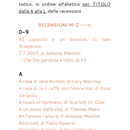
Indice, in ordine alfabetico
per TITOLO
dalla A alla L
, delle recensioni
RECENSIONI M-Z --->
0-9
40 cappotti e un bottone, di Ivan
Sciapeconi
7 7 2007, di Antonio Manzini
... Che Dio perdona a tutti, di Pif
A
A casa di Jane Austen, di Lucy Worsley
A casa di Jo il caffè non finisce mai, di Rosa
Gargiulo
A touch of darkness, di Scarlett St. Clair
A un passo dalla vita, di Thomas Melis
Ah l'amore l'amore, di Antonio Manzini
Addicted, di Paolo Roversi
Aeroplani di carta, di Dawn O'Porter