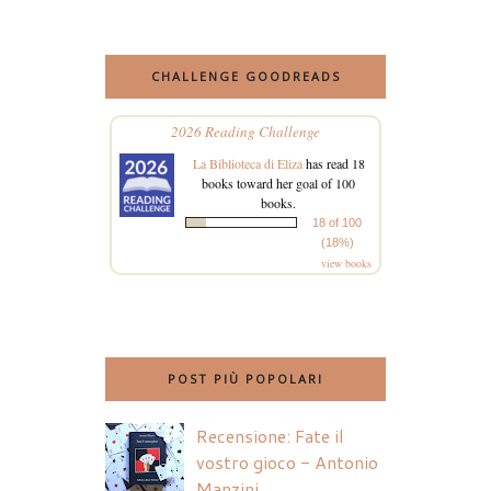
CHALLENGE GOODREADS
2026 Reading Challenge
La Biblioteca di Eliza
has read 18
books toward her goal of 100
books.
18 of 100
(18%)
view books
POST PIÙ POPOLARI
Recensione: Fate il
vostro gioco - Antonio
Manzini