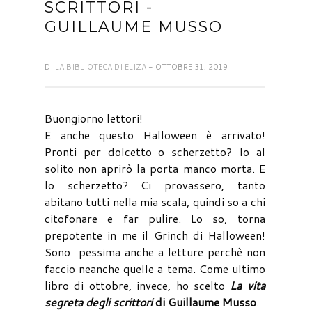
SCRITTORI -
GUILLAUME MUSSO
DI
LA BIBLIOTECA DI ELIZA
- OTTOBRE 31, 2019
Buongiorno lettori!
E anche questo Halloween è arrivato!
Pronti per dolcetto o scherzetto? Io al
solito non aprirò la porta manco morta. E
lo scherzetto? Ci provassero, tanto
abitano tutti nella mia scala, quindi so a chi
citofonare e far pulire. Lo so, torna
prepotente in me il Grinch di Halloween!
Sono pessima anche a letture perchè non
faccio neanche quelle a tema. Come ultimo
libro di ottobre, invece, ho scelto
La vita
segreta degli scrittori
di Guillaume Musso
.