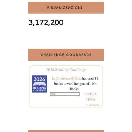
VISUALIZZAZIONI
3,172,200
CHALLENGE GOODREADS
2026 Reading Challenge
La Biblioteca di Eliza
has read 18
books toward her goal of 100
books.
18 of 100
(18%)
view books