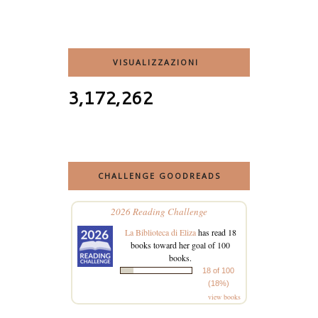
VISUALIZZAZIONI
3,172,262
CHALLENGE GOODREADS
2026 Reading Challenge
La Biblioteca di Eliza
has read 18
books toward her goal of 100
books.
18 of 100
(18%)
view books