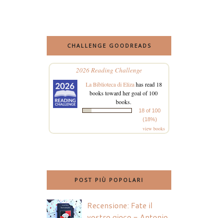
CHALLENGE GOODREADS
2026 Reading Challenge
La Biblioteca di Eliza
has read 18
books toward her goal of 100
books.
18 of 100
(18%)
view books
POST PIÙ POPOLARI
Recensione: Fate il
vostro gioco - Antonio