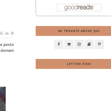
MI TROVATE ANCHE QUI
re posto
 domani
LETTORI FISSI