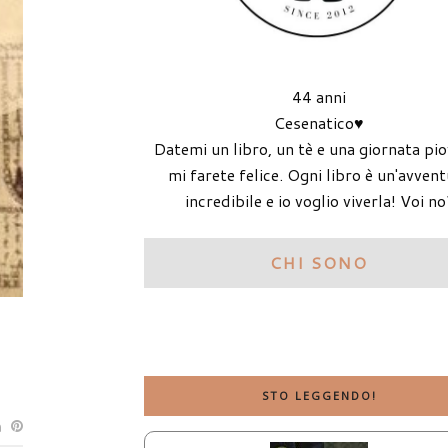
44 anni
Cesenatico♥
Datemi un libro, un tè e una giornata pi
mi farete felice. Ogni libro è un'avven
incredibile e io voglio viverla! Voi no
CHI SONO
STO LEGGENDO!