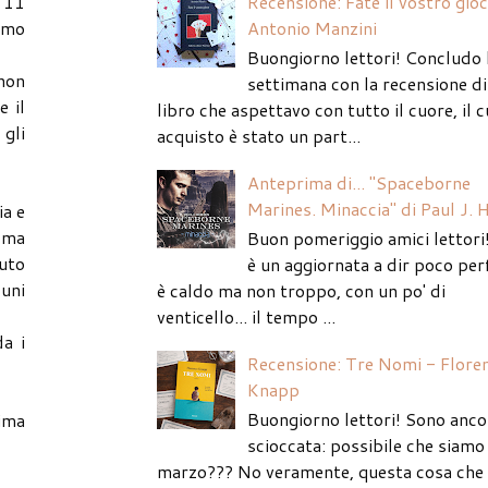
Recensione: Fate il vostro gio
l'11
Antonio Manzini
iamo
Buongiorno lettori! Concludo 
 non
settimana con la recensione di
e il
libro che aspettavo con tutto il cuore, il c
 gli
acquisto è stato un part...
Anteprima di... "Spaceborne
Marines. Minaccia" di Paul J. 
ia e
a ma
Buon pomeriggio amici lettori
puto
è un aggiornata a dir poco per
uni
è caldo ma non troppo, con un po' di
venticello... il tempo ...
a i
Recensione: Tre Nomi - Flore
Knapp
Buongiorno lettori! Sono anco
ima
scioccata: possibile che siamo 
marzo??? No veramente, questa cosa che