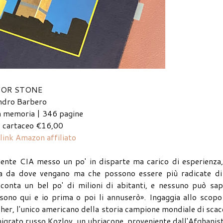
FOR STONE
ndro Barbero
La memoria | 346 pagine
 cartaceo €16,00
link Amazon affiliato
ente CIA messo un po' in disparte ma carico di esperienza,
i sa da dove vengano ma che possono essere più radicate di
conta un bel po' di milioni di abitanti, e nessuno può sap
ono qui e io prima o poi li annuserò». Ingaggia allo scopo
er, l'unico americano della storia campione mondiale di scac
migrato russo Kozlov, un ubriacone, proveniente dall'Afghanis