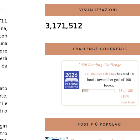
VISUALIZZAZIONI
l'11
3,171,512
na,
 con
 una
CHALLENGE GOODREADS
sore
erà
o da
2026 Reading Challenge
La Biblioteca di Eliza
has read 18
books toward her goal of 100
books.
ato
18 of 100
nte.
(18%)
ri e
view books
di o
giri
POST PIÙ POPOLARI
ltro