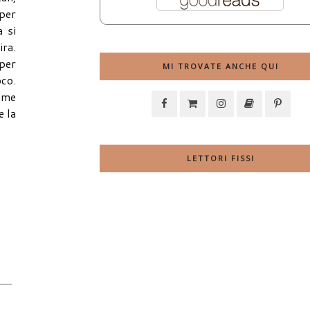
 per
a si
ra.
 per
MI TROVATE ANCHE QUI
oco.
come
e la
LETTORI FISSI