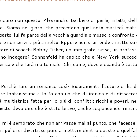
icuro non questo. Alessandro Barbero ci parla, infatti, del
. Siamo nei giorni che precedono quel noto martedì matti
parte, lui fa parte della vecchia guardia e messo a confronto
pare non servire più a molto. Eppure non si arrende e mette su
catore di scacchi Bobby Fisher, un immigrato russo, un profes
evono indagare? Sonnenfeld ha capito che a New York succed
merica e che farà molto male. Chi, come, dove e quando è tutt
 Perchè fare un romanzo così? Sicuramente l'autore ci ha d
re lontanissima e lo fa con un che di ironico e di dissacra
multietnica fatta per lo più di conflitti: ricchi e poveri, ne
 questo devo dire che è stato bravo, anche aggiungendo riman
o mi è sembrato che non arrivasse mai al punto, che facesse 
n po' ci si divertisse pure a mettere dentro questo o quell'a