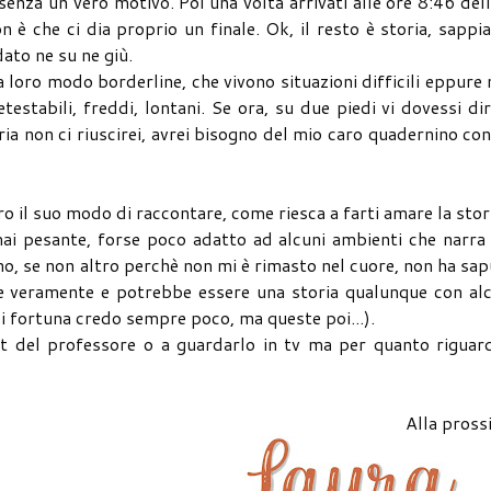
enza un vero motivo. Poi una volta arrivati alle ore 8:46 del
 è che ci dia proprio un finale. Ok, il resto è storia, sapp
ato ne su ne giù.
 loro modo borderline, che vivono situazioni difficili eppure
estabili, freddi, lontani. Se ora, su due piedi vi dovessi dir
ia non ci riuscirei, avrei bisogno del mio caro quadernino con
ro il suo modo di raccontare, come riesca a farti amare la stor
 mai pesante, forse poco adatto ad alcuni ambienti che narr
no, se non altro perchè non mi è rimasto nel cuore, non ha sa
 veramente e potrebbe essere una storia qualunque con alc
di fortuna credo sempre poco, ma queste poi...).
t del professore o a guardarlo in tv ma per quanto riguard
Alla pross