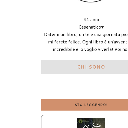
44 anni
Cesenatico♥
Datemi un libro, un tè e una giornata pi
mi farete felice. Ogni libro è un'avven
incredibile e io voglio viverla! Voi no
CHI SONO
STO LEGGENDO!