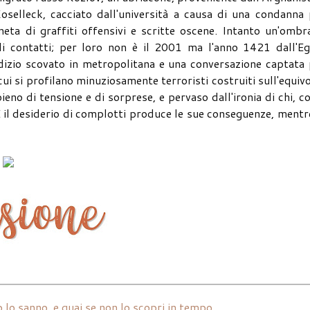
Koselleck, cacciato dall'università a causa di una condanna
eta di graffiti offensivi e scritte oscene. Intanto un'ombr
i contatti; per loro non è il 2001 ma l'anno 1421 dall'Egi
dizio scovato in metropolitana e una conversazione captata
ui si profilano minuziosamente terroristi costruiti sull'equiv
ieno di tensione e di sorprese, e pervaso dall'ironia di chi, 
E il desiderio di complotti produce le sue conseguenze, mentr
 lo sanno, e guai se non lo scopri in tempo.