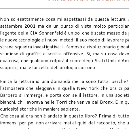
Non so esattamente cosa mi aspettassi da questa lettura, s
settembre 2001 ma da un punto di vista molto particolare
l'agente della CIA Sonnenfeld è un po' che è stato messo da 
le nuove tecnologie e i nuovi metodi il suo modo di lavorare 
strana squadra investigativa: il famoso e rivoluzionario gio
studioso di graffiti e scritte offensive. Si, ma su cosa d
qualcosa, che qualcuno colpirà il cuore degli Stati Uniti d'A
scoprire, ma le lancette dell'orologio corrono...
Finita la lettura io una domanda me la sono fatta: perché?
l'atmosfera che aleggiava in quella New York che ora ci pa
Barbero si immerge, e porta con se il lettore, in una società 
bianchi, chi lavorava nelle Torri che veniva dal Bronx. E in
curiosità storiche in maniera sapiente.
Che cosa allora non è andato in questo libro? Prima di tutt
immensi per poi non arrivare mai al quid del racconto, che u