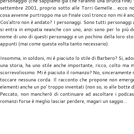
personaggio (che sappiamo già che faranno una brutta fine) s
settembre 2001, proprio sotto alle Torri Gemelle... ecco non
cosa avvenne purtroppo ma un finale così tronco non mi è and
Cos'altro non è andato? I personaggi. Sono tutti personaggi a
si entra in empatia neanche con uno, anzi sono per lo più det
nome di uno di questi personaggi e un pochino della loro stor
appunti (mai come questa volta tanto necessario).
Insomma, in soldoni, mi è piaciuto lo stile di Barbero? Si, ado
una storia, ha uno stile anche importante, ricco, colto ma
scorrevolissimo. Mi è piaciuto il romanzo? No, sinceramente 
toccare nessuna corda. Il racconto che propone non emerge
elementi anche un po' troppo inventati (non so, io alle botte 
Peccato, non mancherò di continuare ad ascoltare i podcas
romanzi forse è meglio lasciar perdere, magari un saggio...