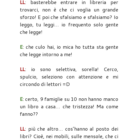
LL
: basterebbe entrare in libreria per
trovarci, non è che ci voglia un grande
sforzo! E poi che sfalsiamo e sfalsiamo? Io
leggo, tu leggi… io frequento solo gente
che legge!
E
: che culo hai, io mica ho tutta sta gente
che legge intorno a me!
LL
: io sono selettiva, sorella! Cerco,
spulcio, seleziono con attenzione e mi
circondo di lettori =D
E
: certo, 9 famiglie su 10 non hanno manco
un libro a casa… che tristezza! Ma come
fanno??
LL
: più che altro… cos’hanno al posto dei
libri? Cioè, nei mobili, sulle mensole, che ci