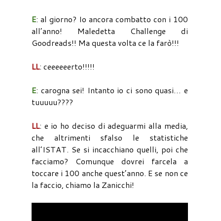
E
: al giorno? Io ancora combatto con i 100
all’anno! Maledetta Challenge di
Goodreads!! Ma questa volta ce la farò!!!
LL
: ceeeeeerto!!!!!
E
: carogna sei! Intanto io ci sono quasi… e
tuuuuu????
LL
: e io ho deciso di adeguarmi alla media,
che altrimenti sfalso le statistiche
all’ISTAT. Se si incacchiano quelli, poi che
facciamo? Comunque dovrei farcela a
toccare i 100 anche quest’anno. E se non ce
la faccio, chiamo la Zanicchi!