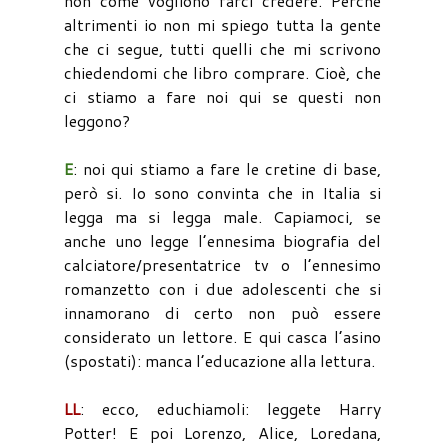
non come vogliono farci credere. Perché
altrimenti io non mi spiego tutta la gente
che ci segue, tutti quelli che mi scrivono
chiedendomi che libro comprare. Cioè, che
ci stiamo a fare noi qui se questi non
leggono?
E
: noi qui stiamo a fare le cretine di base,
però si. Io sono convinta che in Italia si
legga ma si legga male. Capiamoci, se
anche uno legge l’ennesima biografia del
calciatore/presentatrice tv o l’ennesimo
romanzetto con i due adolescenti che si
innamorano di certo non può essere
considerato un lettore. E qui casca l’asino
(spostati): manca l’educazione alla lettura.
LL
: ecco, educhiamoli: leggete Harry
Potter! E poi Lorenzo, Alice, Loredana,