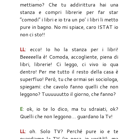
mettiamo? Che tu addirittura hai una
stanza e compri librerie per far star
“comodi” i libri e io tra un po’ i libri li metto
pure in bagno. No mi spiace, caro ISTAT io
non ci sto!!
LL
: ecco! Io ho la stanza per i libri!
Beeeeella è! Comoda, accogliente, piena di
libri, librerie! Ci leggo, ci vivo io qua
dentro! Per me tutto il resto della casa è
superfluo! Però, tu che ormai sei sociologa,
spiegami: che cavolo fanno quelli che non
leggono? Tuuuuuutto il giorno, che fanno?
E
: ok, io te lo dico, ma tu sdraiati, ok?
Quelli che non leggono… guardano la Tv!
LL
: oh. Solo TV? Perché pure io e te
guardiamo la TV (io poca, in verità!), ma