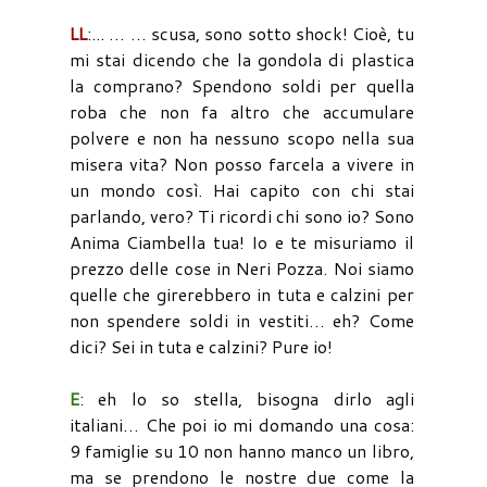
LL
:... … … scusa, sono sotto shock! Cioè, tu
mi stai dicendo che la gondola di plastica
la comprano? Spendono soldi per quella
roba che non fa altro che accumulare
polvere e non ha nessuno scopo nella sua
misera vita? Non posso farcela a vivere in
un mondo così. Hai capito con chi stai
parlando, vero? Ti ricordi chi sono io? Sono
Anima Ciambella tua! Io e te misuriamo il
prezzo delle cose in Neri Pozza. Noi siamo
quelle che girerebbero in tuta e calzini per
non spendere soldi in vestiti… eh? Come
dici? Sei in tuta e calzini? Pure io!
E
: eh lo so stella, bisogna dirlo agli
italiani… Che poi io mi domando una cosa:
9 famiglie su 10 non hanno manco un libro,
ma se prendono le nostre due come la