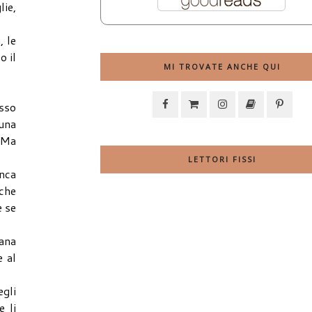
lie,
, le
o il
MI TROVATE ANCHE QUI
osso
 una
. Ma
LETTORI FISSI
anca
 che
e se
rana
 al
egli
e li