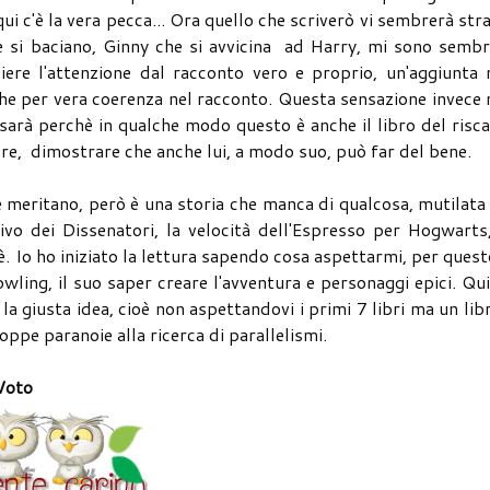
 c'è la vera pecca... Ora quello che scriverò vi sembrerà str
 si baciano, Ginny che si avvicina ad Harry, mi sono sembr
ere l'attenzione dal racconto vero e proprio, un'aggiunta 
i che per vera coerenza nel racconto. Questa sensazione invece
, sarà perchè in qualche modo questo è anche il libro del risc
tere, dimostrare che anche lui, a modo suo, può far del bene.
he meritano, però è una storia che manca di qualcosa, mutilata
ivo dei Dissenatori, la velocità dell'Espresso per Hogwarts
è. Io ho iniziato la lettura sapendo cosa aspettarmi, per quest
owling, il suo saper creare l'avventura e personaggi epici. Qu
 la giusta idea, cioè non aspettandovi i primi 7 libri ma un lib
roppe paranoie alla ricerca di parallelismi.
Voto