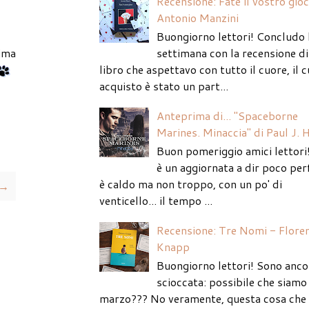
Recensione: Fate il vostro gio
Antonio Manzini
Buongiorno lettori! Concludo 
settimana con la recensione di
ima
libro che aspettavo con tutto il cuore, il c
acquisto è stato un part...
Anteprima di... "Spaceborne
Marines. Minaccia" di Paul J. 
Buon pomeriggio amici lettori
è un aggiornata a dir poco per
è caldo ma non troppo, con un po' di
 →
venticello... il tempo ...
Recensione: Tre Nomi - Flore
Knapp
Buongiorno lettori! Sono anco
scioccata: possibile che siamo 
marzo??? No veramente, questa cosa che