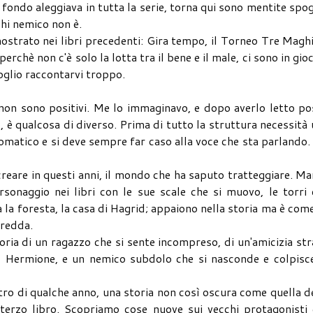
fondo aleggiava in tutta la serie, torna qui sono mentite spog
chi nemico non è.
mostrato nei libri precedenti: Gira tempo, il Torneo Tre Maghi
rchè non c'è solo la lotta tra il bene e il male, ci sono in gioc
 voglio raccontarvi troppo.
zi non sono positivi. Me lo immaginavo, e dopo averlo letto p
o, è qualcosa di diverso. Prima di tutto la struttura necessità
tomatico e si deve sempre far caso alla voce che sta parlando
creare in questi anni, il mondo che ha saputo tratteggiare. M
sonaggio nei libri con le sue scale che si muovo, le torri
a la foresta, la casa di Hagrid; appaiono nella storia ma è com
fredda.
oria di un ragazzo che si sente incompreso, di un'amicizia st
 Hermione, e un nemico subdolo che si nasconde e colpisce
etro di qualche anno, una storia non così oscura come quella d
terzo libro. Scopriamo cose nuove sui vecchi protagonisti 