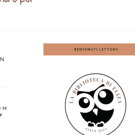
BENVENUTI LETTORI!
HN
a se
e
!