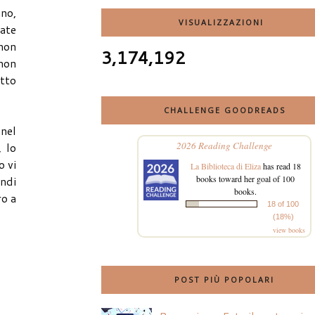
ano,
VISUALIZZAZIONI
ate
non
3,174,192
 non
atto
CHALLENGE GOODREADS
 nel
, lo
2026 Reading Challenge
o vi
La Biblioteca di Eliza
has read 18
indi
books toward her goal of 100
books.
ro a
18 of 100
(18%)
view books
POST PIÙ POPOLARI