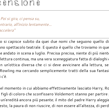
Poi si gira, ci pensa su,
trario, all'inizio lentamente...
accelera"
 lo si capisce subito da quei due nomi che seguono quello d
uno spettacolo teatrale. E questo è quello che troviamo in qu
 andato in scena a luglio. Precisa precisa, niente di più nient
lettura continua, ma una vera sceneggiatura fatta di dialoghi 
un'ottica diversa che ci si deve avvicinare alla lettura, s
K Rowling ma cercando semplicemente tratti della sua fantas
 c'è.
, nel momento in cui abbiamo effettivamente lasciato Harry, R
 i figli di coloro che sconfissero Voldemort stanno per partire
n'eredità ancora più pesante; il mito del padre Harry aleggi
uesto, la paura di non riuscire, di non essere all'altezza, di per