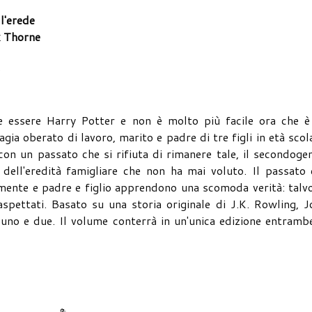
l'erede
k Thorne
0
le essere Harry Potter e non è molto più facile ora che è
ia oberato di lavoro, marito e padre di tre figli in età scol
on un passato che si rifiuta di rimanere tale, il secondoge
dell'eredità famigliare che non ha mai voluto. Il passato 
ente e padre e figlio apprendono una scomoda verità: talvo
aspettati. Basato su una storia originale di J.K. Rowling, 
 uno e due. Il volume conterrà in un'unica edizione entramb