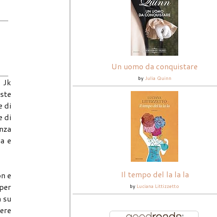
Un uomo da conquistare
by
Julia Quinn
i Jk
este
e di
e di
enza
ia e
Il tempo del la la la
on e
 per
by
Luciana Littizzetto
a su
dere