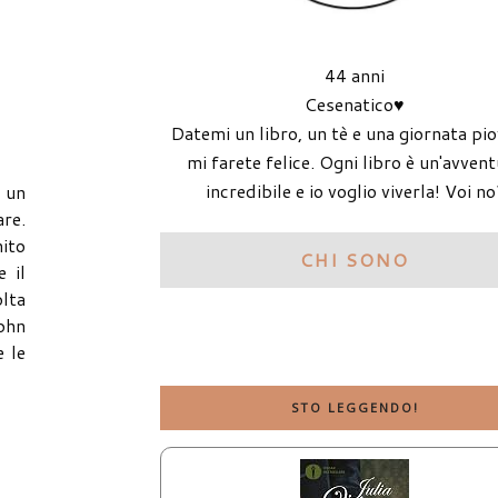
44 anni
Cesenatico♥
Datemi un libro, un tè e una giornata pi
mi farete felice. Ogni libro è un'avven
incredibile e io voglio viverla! Voi no
 un
are.
nito
CHI SONO
e il
lta
John
e le
STO LEGGENDO!