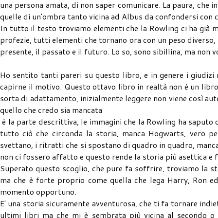
una persona amata, di non saper comunicare. La paura, che in 
quelle di un'ombra tanto vicina ad Albus da confondersi con 
In tutto il testo troviamo elementi che la Rowling ci ha già 
profezie, tutti elementi che tornano ora con un peso diverso, pe
presente, il passato e il futuro. Lo so, sono sibillina, ma non
Ho sentito tanti pareri su questo libro, e in genere i giudi
capirne il motivo. Questo ottavo libro in realtà non è un libr
sorta di adattamento, inizialmente leggere non viene così au
quello che credo sia mancata
è la parte descrittiva, le immagini che la Rowling ha saputo 
tutto ciò che circonda la storia, manca Hogwarts, vero per
svettano, i ritratti che si spostano di quadro in quadro, manc
non ci fossero affatto e questo rende la storia più asettica e 
Superato questo scoglio, che pure fa soffrire, troviamo la st
ma che è forte proprio come quella che lega Harry, Ron ed
momento opportuno.
E' una storia sicuramente avventurosa, che ti fa tornare indi
ultimi libri ma che mi è sembrata più vicina al secondo o 