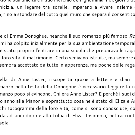
icizia, un legame tra sorelle, imparano a vivere insieme 
tà, fino a sfondare del tutto quel muro che separa il consentit
ente di Emma Donoghue, neanche il suo romanzo più famoso
R
mi ha colpito inizialmente per la sua ambientazione tempora
o è stato proprio l'entrare in una scuola che preparava le rag
a loro vita: il matrimonio. Certo venivano istruite, ma sempre
e sembra accettato da tutte in apparenza, ma poche delle rag
ella di Anne Lister, riscoperta grazie a lettere e diari. 
manzo nella testa della Donoghue è necessario leggere la n
omanzo poco si evincono. Chi era Anne Lister? E perché i suoi d
ro anno alla Manor e soprattutto cosa ne è stato di Eliza e 
hi fotogrammi della loro vita, come si sono conosciute, c
da ad anni dopo e alla follia di Eliza. Insomma, nel raccont
ssola.