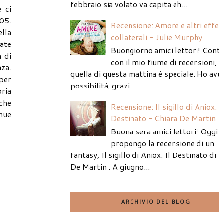
febbraio sia volato va capita eh...
 ci
805.
Recensione: Amore e altri effe
lla
collaterali - Julie Murphy
ate
Buongiorno amici lettori! Con
a di
con il mio fiume di recensioni
nza.
quella di questa mattina è speciale. Ho av
 per
possibilità, grazi...
oria
 che
Recensione: Il sigillo di Aniox. 
hue
Destinato - Chiara De Martin
Buona sera amici lettori! Oggi 
propongo la recensione di un
fantasy, Il sigillo di Aniox. Il Destinato di
De Martin . A giugno...
ARCHIVIO DEL BLOG