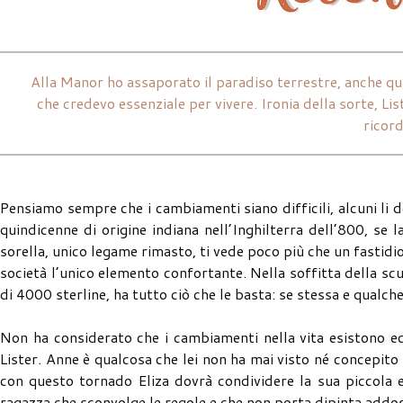
Alla Manor ho assaporato il paradiso terrestre, anche qua
che credevo essenziale per vivere. Ironia della sorte, Li
ricord
Pensiamo sempre che i cambiamenti siano difficili, alcuni li 
quindicenne di origine indiana nell’Inghilterra dell’800, se l
sorella, unico legame rimasto, ti vede poco più che un fastidio
società l’unico elemento confortante. Nella soffitta della sc
di 4000 sterline, ha tutto ciò che le basta: se stessa e qualch
Non ha considerato che i cambiamenti nella vita esistono e
Lister. Anne è qualcosa che lei non ha mai visto né concepito
con questo tornado Eliza dovrà condividere la sua piccola e 
ragazza che sconvolge le regole e che non porta dipinta addoss