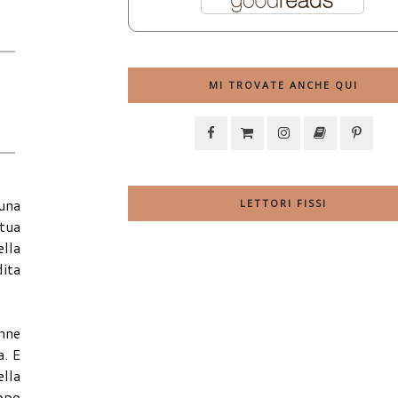
MI TROVATE ANCHE QUI
 una
LETTORI FISSI
 tua
ella
dita
Anne
a. E
ella
dopo