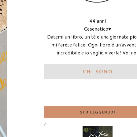
44 anni
Cesenatico♥
Datemi un libro, un tè e una giornata pi
mi farete felice. Ogni libro è un'avven
incredibile e io voglio viverla! Voi no
CHI SONO
STO LEGGENDO!