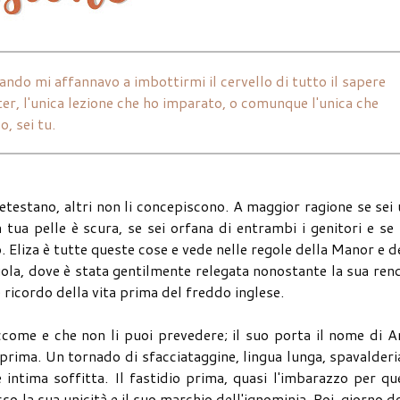
ndo mi affannavo a imbottirmi il cervello di tutto il sapere
ster, l'unica lezione che ho imparato, o comunque l'unica che
o, sei tu.
detestano, altri non li concepiscono. A maggior ragione se sei
a tua pelle è scura, se sei orfana di entrambi i genitori e se
. Eliza è tutte queste cose e vede nelle regole della Manor e d
uola, dove è stata gentilmente relegata nonostante la sua ren
e ricordo della vita prima del freddo inglese.
ccome e che non li puoi prevedere; il suo porta il nome di 
 prima. Un tornado di sfacciataggine, lingua lunga, spavalderi
intima soffitta. Il fastidio prima, quasi l'imbarazzo per qu
o la sua unicità e il suo marchio dell'ignominia. Poi, giorno 