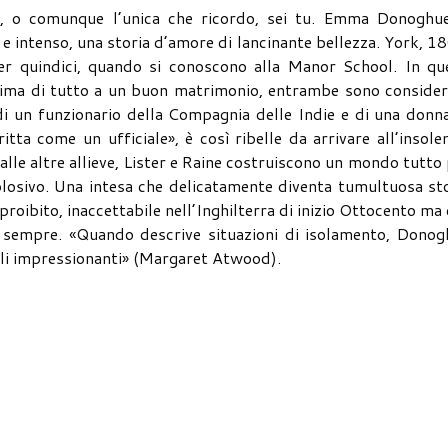
o, o comunque l’unica che ricordo, sei tu. Emma Donoghue
 intenso, una storia d’amore di lancinante bellezza. York, 1
ter quindici, quando si conoscono alla Manor School. In que
rima di tutto a un buon matrimonio, entrambe sono consider
a di un funzionario della Compagnia delle Indie e di una donn
itta come un ufficiale», è così ribelle da arrivare all’insole
alle altre allieve, Lister e Raine costruiscono un mondo tutto
plosivo. Una intesa che delicatamente diventa tumultuosa st
roibito, inaccettabile nell’Inghilterra di inizio Ottocento ma
 sempre. «Quando descrive situazioni di isolamento, Donog
velli impressionanti» (Margaret Atwood).