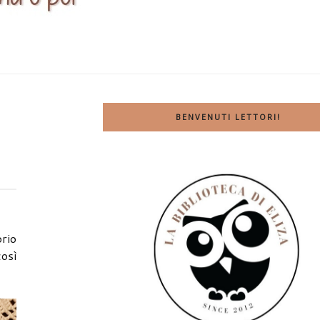
BENVENUTI LETTORI!
prio
così