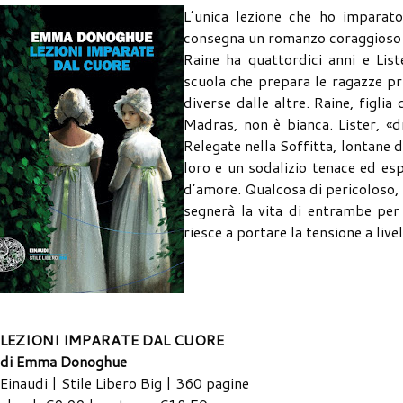
L’unica lezione che ho imparat
consegna un romanzo coraggioso e
Raine ha quattordici anni e Lis
scuola che prepara le ragazze p
diverse dalle altre. Raine, figli
Madras, non è bianca. Lister, «dr
Relegate nella Soffitta, lontane d
loro e un sodalizio tenace ed es
d’amore. Qualcosa di pericoloso, p
segnerà la vita di entrambe per
riesce a portare la tensione a li
LEZIONI IMPARATE DAL CUORE
di Emma Donoghue
Einaudi | Stile Libero Big | 360 pagine