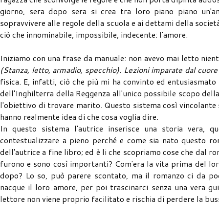
giorno, sera dopo sera si crea tra loro piano piano un'am
sopravvivere alle regole della scuola e ai dettami della socie
ciò che innominabile, impossibile, indecente: l'amore.
Iniziamo con una frase da manuale: non avevo mai letto ni
(Stanza, letto, armadio, specchio)
.
Lezioni imparate dal cuore
fisica. E, infatti, ciò che più mi ha convinto ed entusiasmat
dell'Inghilterra della Reggenza all'unico possibile scopo dell
l'obiettivo di trovare marito. Questo sistema così vincolant
hanno realmente idea di che cosa voglia dire.
In questo sistema l'autrice inserisce una storia vera, qu
contestualizzare a pieno perché e come sia nato questo ro
dell'autrice a fine libro; ed è li che scopriamo cose che dal r
furono e sono così importanti? Com'era la vita prima del lo
dopo? Lo so, può parere scontato, ma il romanzo ci da poc
nacque il loro amore, per poi trascinarci senza una vera gui
lettore non viene proprio facilitato e rischia di perdere la bu