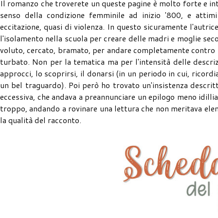
Il romanzo che troverete un queste pagine è molto forte e inte
senso della condizione femminile ad inizio '800, e attimi
eccitazione, quasi di violenza. In questo sicuramente l'autric
l'isolamento nella scuola per creare delle madri e moglie secon
voluto, cercato, bramato, per andare completamente contro t
turbato. Non per la tematica ma per l'intensità delle descrizi
approcci, lo scoprirsi, il donarsi (in un periodo in cui, ricor
un bel traguardo). Poi però ho trovato un'insistenza descritti
eccessiva, che andava a preannunciare un epilogo meno idillia
troppo, andando a rovinare una lettura che non meritava ele
la qualità del racconto.