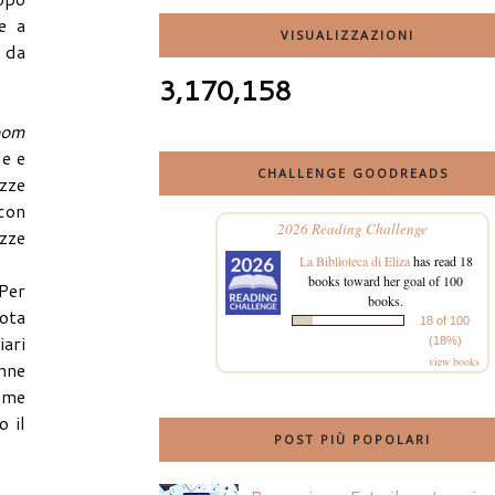
e a
VISUALIZZAZIONI
o da
3,170,158
oom
le e
CHALLENGE GOODREADS
azze
 con
2026 Reading Challenge
azze
La Biblioteca di Eliza
has read 18
books toward her goal of 100
Per
books.
ota
18 of 100
iari
(18%)
view books
Anne
ome
o il
POST PIÙ POPOLARI