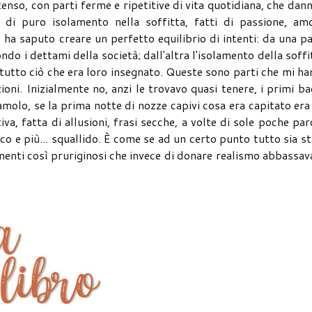
nso, con parti ferme e ripetitive di vita quotidiana, che dann
 di puro isolamento nella soffitta, fatti di passione, amo
e ha saputo creare un perfetto equilibrio di intenti: da una p
do i dettami della società; dall'altra l'isolamento della soffi
utto ciò che era loro insegnato. Queste sono parti che mi h
oni. Inizialmente no, anzi le trovavo quasi tenere, i primi ba
diamolo, se la prima notte di nozze capivi cosa era capitato era
va, fatta di allusioni, frasi secche, a volte di sole poche par
co e più... squallido. È come se ad un certo punto tutto sia s
menti così pruriginosi che invece di donare realismo abbassa