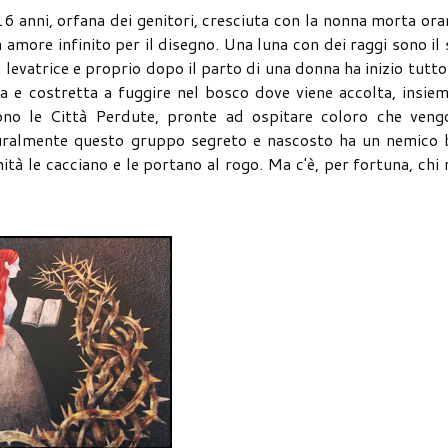
16 anni, orfana dei genitori, cresciuta con la nonna morta or
 amore infinito per il disegno. Una luna con dei raggi sono il
levatrice e proprio dopo il parto di una donna ha inizio tutto
a e costretta a fuggire nel bosco dove viene accolta, insie
o le Città Perdute, pronte ad ospitare coloro che veng
uralmente questo gruppo segreto e nascosto ha un nemico 
nità le cacciano e le portano al rogo. Ma c'è, per fortuna, chi