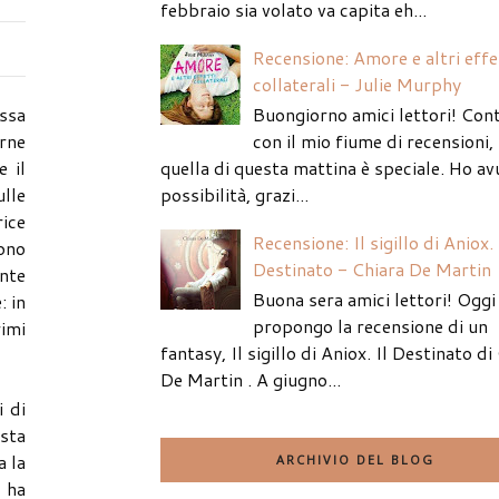
febbraio sia volato va capita eh...
Recensione: Amore e altri effe
collaterali - Julie Murphy
Buongiorno amici lettori! Con
assa
con il mio fiume di recensioni
arne
quella di questa mattina è speciale. Ho av
e il
possibilità, grazi...
ulle
rice
Recensione: Il sigillo di Aniox. 
vono
Destinato - Chiara De Martin
ente
Buona sera amici lettori! Oggi 
: in
propongo la recensione di un
imi
fantasy, Il sigillo di Aniox. Il Destinato di
De Martin . A giugno...
 di
asta
a la
ARCHIVIO DEL BLOG
i ha