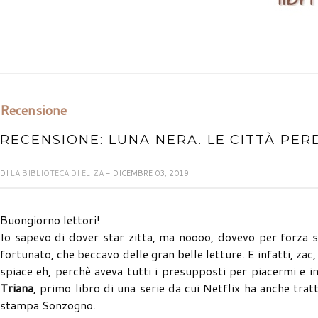
Recensione
RECENSIONE: LUNA NERA. LE CITTÀ PER
DI
LA BIBLIOTECA DI ELIZA
- DICEMBRE 03, 2019
Buongiorno lettori!
Io sapevo di dover star zitta, ma noooo, dovevo per forza 
fortunato, che beccavo delle gran belle letture. E infatti, za
spiace eh, perchè aveva tutti i presupposti per piacermi e in
Triana
, primo libro di una serie da cui Netflix ha anche trat
stampa Sonzogno.