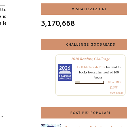
utto
VISUALIZZAZIONI
e io
3,170,668
a le
CHALLENGE GOODREADS
2026 Reading Challenge
La Biblioteca di Eliza
has read 18
books toward her goal of 100
books.
18 of 100
(18%)
view books
POST PIÙ POPOLARI
za