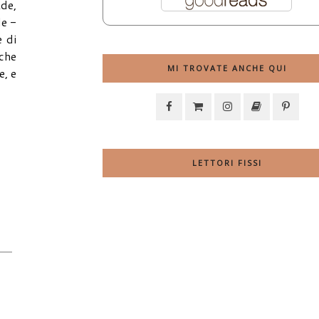
Ade,
le -
e di
 che
MI TROVATE ANCHE QUI
e, e
LETTORI FISSI