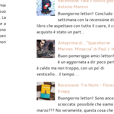
Recensione: Fate il vostro gio
amai
Antonio Manzini
 suo
Buongiorno lettori! Concludo 
. La
settimana con la recensione di
me a
libro che aspettavo con tutto il cuore, il c
ono
acquisto è stato un part...
ben
 non
Anteprima di... "Spaceborne
Marines. Minaccia" di Paul J. 
Buon pomeriggio amici lettori
è un aggiornata a dir poco per
è caldo ma non troppo, con un po' di
venticello... il tempo ...
Recensione: Tre Nomi - Flore
Knapp
Buongiorno lettori! Sono anco
scioccata: possibile che siamo 
marzo??? No veramente, questa cosa che