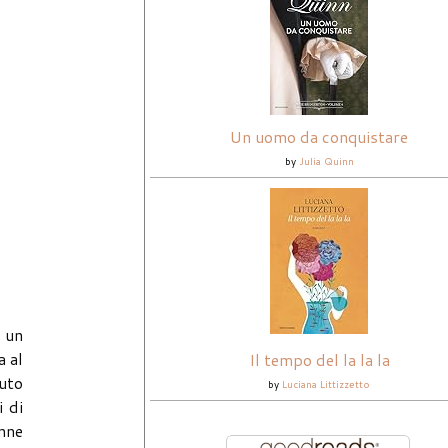
Un uomo da conquistare
by
Julia Quinn
a un
a al
Il tempo del la la la
iuto
by
Luciana Littizzetto
i di
onne