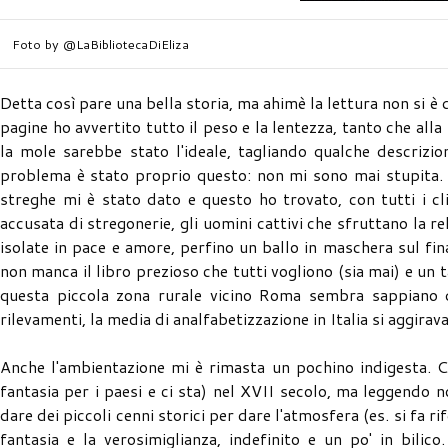
Foto by @LaBibliotecaDiEliza
Detta così pare una bella storia, ma ahimè la lettura non si 
pagine ho avvertito tutto il peso e la lentezza, tanto che all
la mole sarebbe stato l'ideale, tagliando qualche descrizio
problema è stato proprio questo: non mi sono mai stupita. 
streghe mi è stato dato e questo ho trovato, con tutti i cl
accusata di stregonerie, gli uomini cattivi che sfruttano la re
isolate in pace e amore, perfino un ballo in maschera sul fin
non manca il libro prezioso che tutti vogliono (sia mai) e un t
questa piccola zona rurale vicino Roma sembra sappiano q
rilevamenti, la media di analfabetizzazione in Italia si aggira
Anche l'ambientazione mi è rimasta un pochino indigesta. C
fantasia per i paesi e ci sta) nel XVII secolo, ma leggendo
dare dei piccoli cenni storici per dare l'atmosfera (es. si fa 
fantasia e la verosimiglianza, indefinito e un po' in bili