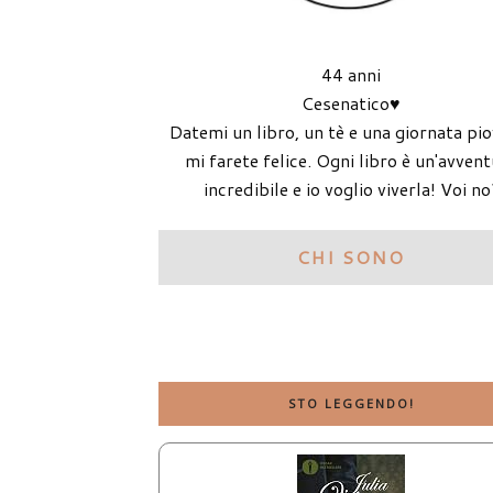
44 anni
Cesenatico♥
Datemi un libro, un tè e una giornata pi
mi farete felice. Ogni libro è un'avven
incredibile e io voglio viverla! Voi no
CHI SONO
STO LEGGENDO!