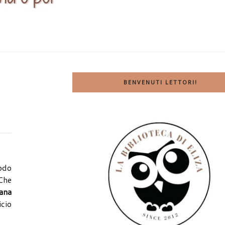
BENVENUTI LETTORI!
iodo
 Che
ana
icio