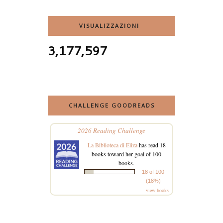
VISUALIZZAZIONI
3,177,597
CHALLENGE GOODREADS
2026 Reading Challenge
La Biblioteca di Eliza
has read 18
books toward her goal of 100
books.
18 of 100
(18%)
view books