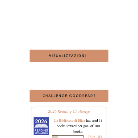
VISUALIZZAZIONI
CHALLENGE GOODREADS
2026 Reading Challenge
La Biblioteca di Eliza
has read 18
books toward her goal of 100
books.
18 of 100