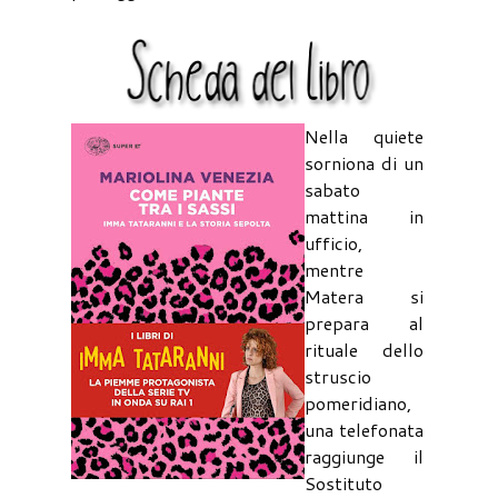
Nella quiete
sorniona di un
sabato
mattina in
ufficio,
mentre
Matera si
prepara al
rituale dello
struscio
pomeridiano,
una telefonata
raggiunge il
Sostituto