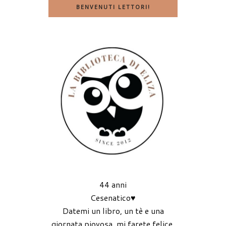
BENVENUTI LETTORI!
44 anni
Cesenatico♥
Datemi un libro, un tè e una
giornata piovosa, mi farete felice.