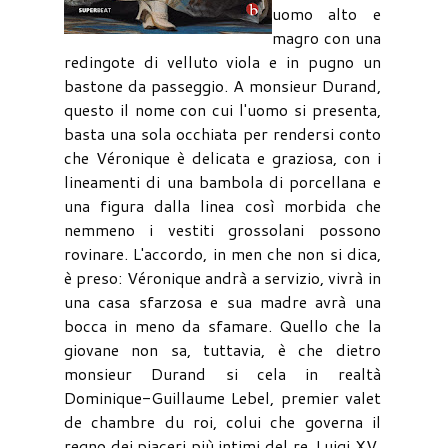
uomo alto e
magro con una
redingote di velluto viola e in pugno un
bastone da passeggio. A monsieur Durand,
questo il nome con cui l'uomo si presenta,
basta una sola occhiata per rendersi conto
che Véronique è delicata e graziosa, con i
lineamenti di una bambola di porcellana e
una figura dalla linea così morbida che
nemmeno i vestiti grossolani possono
rovinare. L'accordo, in men che non si dica,
è preso: Véronique andrà a servizio, vivrà in
una casa sfarzosa e sua madre avrà una
bocca in meno da sfamare. Quello che la
giovane non sa, tuttavia, è che dietro
monsieur Durand si cela in realtà
Dominique-Guillaume Lebel, premier valet
de chambre du roi, colui che governa il
regno dei piaceri più intimi del re. Luigi XV,