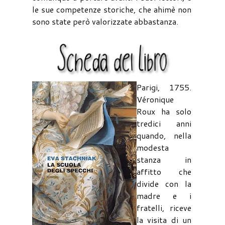
le sue competenze storiche, che ahimè non
sono state però valorizzate abbastanza.
Parigi, 1755.
Véronique
Roux ha solo
tredici anni
quando, nella
modesta
stanza in
affitto che
divide con la
madre e i
fratelli, riceve
la visita di un