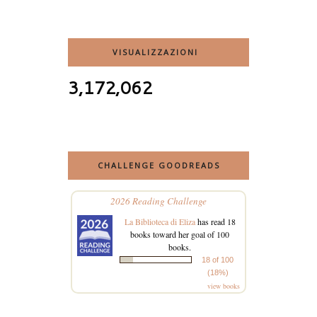
VISUALIZZAZIONI
3,172,062
CHALLENGE GOODREADS
2026 Reading Challenge
La Biblioteca di Eliza
has read 18
books toward her goal of 100
books.
18 of 100
(18%)
view books