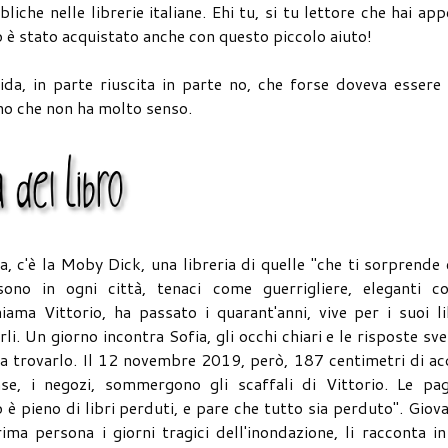
iche nelle librerie italiane. Ehi tu, si tu lettore che hai ap
no è stato acquistato anche con questo piccolo aiuto!
da, in parte riuscita in parte no, che forse doveva essere
no che non ha molto senso.
 c'è la Moby Dick, una libreria di quelle "che ti sorprende
ono in ogni città, tenaci come guerrigliere, eleganti c
hiama Vittorio, ha passato i quarant'anni, vive per i suoi li
. Un giorno incontra Sofia, gli occhi chiari e le risposte sve
 a trovarlo. Il 12 novembre 2019, però, 187 centimetri di a
se, i negozi, sommergono gli scaffali di Vittorio. Le pag
 pieno di libri perduti, e pare che tutto sia perduto". Giov
ma persona i giorni tragici dell'inondazione, li racconta i