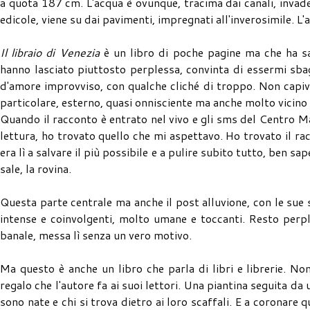
a quota 187 cm. L'acqua è ovunque, tracima dai canali, invade
edicole, viene su dai pavimenti, impregnati all'inverosimile. 
Il libraio di Venezia
è un libro di poche pagine ma che ha s
hanno lasciato piuttosto perplessa, convinta di essermi sba
d'amore improvviso, con qualche cliché di troppo. Non capivo
particolare, esterno, quasi onnisciente ma anche molto vicino
Quando il racconto è entrato nel vivo e gli sms del Centro Ma
lettura, ho trovato quello che mi aspettavo. Ho trovato il racc
era lì a salvare il più possibile e a pulire subito tutto, ben sa
sale, la rovina.
Questa parte centrale ma anche il post alluvione, con le sue s
intense e coinvolgenti, molto umane e toccanti. Resto perp
banale, messa lì senza un vero motivo.
Ma questo è anche un libro che parla di libri e librerie. No
regalo che l'autore fa ai suoi lettori. Una piantina seguita d
sono nate e chi si trova dietro ai loro scaffali. E a coronare