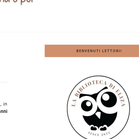
BENVENUTI LETTORI!
, in
nni