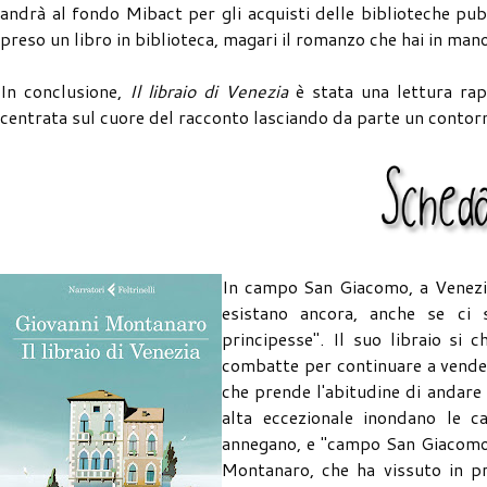
andrà al fondo Mibact per gli acquisti delle biblioteche pubbl
preso un libro in biblioteca, magari il romanzo che hai in ma
In conclusione,
Il libraio di Venezia
è stata una lettura rapi
centrata sul cuore del racconto lasciando da parte un contor
In campo San Giacomo, a Venezia,
esistano ancora, anche se ci s
principesse". Il suo libraio si c
combatte per continuare a venderli
che prende l'abitudine di andare
alta eccezionale inondano le ca
annegano, e "campo San Giacomo è
Montanaro, che ha vissuto in pri