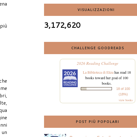
pena
VISUALIZZAZIONI
3,172,620
 più
CHALLENGE GOODREADS
2026 Reading Challenge
La Biblioteca di Eliza
has read 18
books toward her goal of 100
 che
books.
ome
18 of 100
bri,
(18%)
view books
lte,
cqua
ine
POST PIÙ POPOLARI
anni
n un