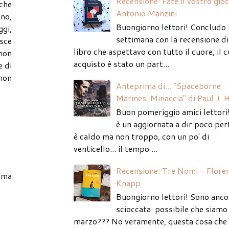
Recensione: Fate il vostro gio
che
Antonio Manzini
no,
Buongiorno lettori! Concludo 
ggi,
settimana con la recensione di
asce
libro che aspettavo con tutto il cuore, il c
non
acquisto è stato un part...
e di
 non
Anteprima di... "Spaceborne
Marines. Minaccia" di Paul J. 
Buon pomeriggio amici lettori
è un aggiornata a dir poco per
è caldo ma non troppo, con un po' di
venticello... il tempo ...
Recensione: Tre Nomi - Flore
ima
Knapp
Buongiorno lettori! Sono anco
scioccata: possibile che siamo 
marzo??? No veramente, questa cosa che