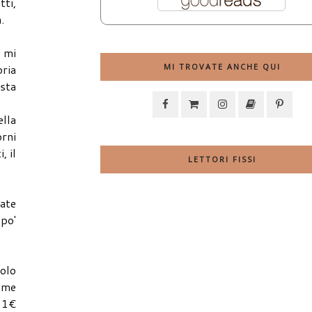
tti,
a.
 mi
oria
MI TROVATE ANCHE QUI
ista
ella
orni
, il
LETTORI FISSI
vate
 po'
colo
come
a 1€