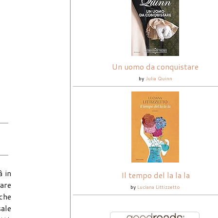
Un uomo da conquistare
by
Julia Quinn
à in
Il tempo del la la la
dare
by
Luciana Littizzetto
 che
sale