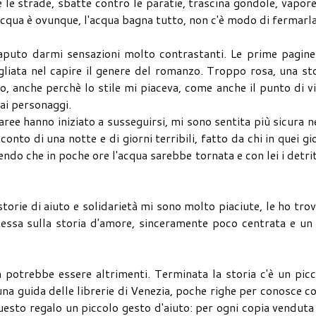
 le strade, sbatte contro le paratie, trascina gondole, vapore
L'acqua è ovunque, l'acqua bagna tutto, non c'è modo di fermarl
aputo darmi sensazioni molto contrastanti. Le prime pagine
gliata nel capire il genere del romanzo. Troppo rosa, una st
, anche perchè lo stile mi piaceva, come anche il punto di v
 ai personaggi.
ree hanno iniziato a susseguirsi, mi sono sentita più sicura n
onto di una notte e di giorni terribili, fatto da chi in quei gi
pendo che in poche ore l'acqua sarebbe tornata e con lei i detriti
torie di aiuto e solidarietà mi sono molto piaciute, le ho tro
lessa sulla storia d'amore, sinceramente poco centrata e un
n potrebbe essere altrimenti. Terminata la storia c'è un pic
a una guida delle librerie di Venezia, poche righe per conosce 
 questo regalo un piccolo gesto d'aiuto: per ogni copia vendut