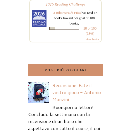
2026 Reading Challenge
La Biblioteca di Eliza
has read 18
books toward her goal of 100
books.
18 of 100
(18%)
view books
POST PIÙ POPOLARI
Recensione: Fate il
vostro gioco - Antonio
Manzini
Buongiorno lettori!
Concludo la settimana con la
recensione di un libro che
aspettavo con tutto il cuore, il cui