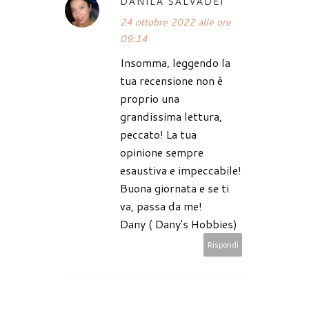
DANILA SALVADEI
24 ottobre 2022 alle ore
09:14
Insomma, leggendo la
tua recensione non è
proprio una
grandissima lettura,
peccato! La tua
opinione sempre
esaustiva e impeccabile!
Buona giornata e se ti
va, passa da me!
Dany ( Dany's Hobbies)
Rispondi