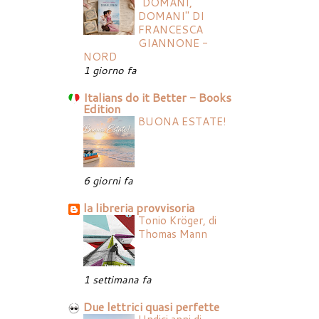
"DOMANI,
DOMANI" DI
FRANCESCA
GIANNONE -
NORD
1 giorno fa
Italians do it Better - Books
Edition
BUONA ESTATE!
6 giorni fa
la libreria provvisoria
Tonio Kröger, di
Thomas Mann
1 settimana fa
Due lettrici quasi perfette