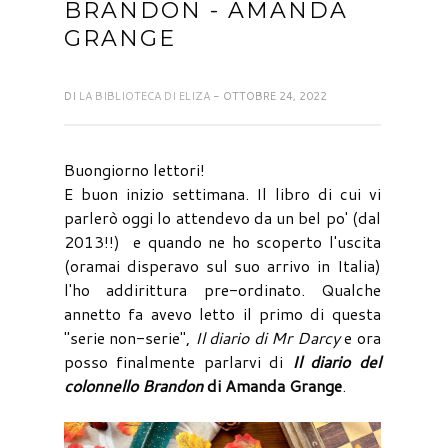
BRANDON - AMANDA
GRANGE
DI
LA BIBLIOTECA DI ELIZA
- OTTOBRE 24, 2022
Buongiorno lettori!
E buon inizio settimana. Il libro di cui vi
parlerò oggi lo attendevo da un bel po' (dal
2013!!) e quando ne ho scoperto l'uscita
(oramai disperavo sul suo arrivo in Italia)
l'ho addirittura pre-ordinato. Qualche
annetto fa avevo letto il primo di questa
"serie non-serie",
Il diario di Mr Darcy
e ora
posso finalmente parlarvi di
Il diario del
colonnello Brandon
di Amanda Grange
.