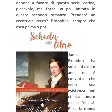
depone a favore di questa serie, carina,
piacevole, ma forse un po' limitata in
questo secondo romanzo. Prenderò un
eventuale terzo? Probabile, sempre che
esca prima o poi...
James
Brandon ha
solo diciotto
anni, ma è
convinto che
nella sua
esistenza non
ci sia posto
per la felicità:
Eliza, la donna