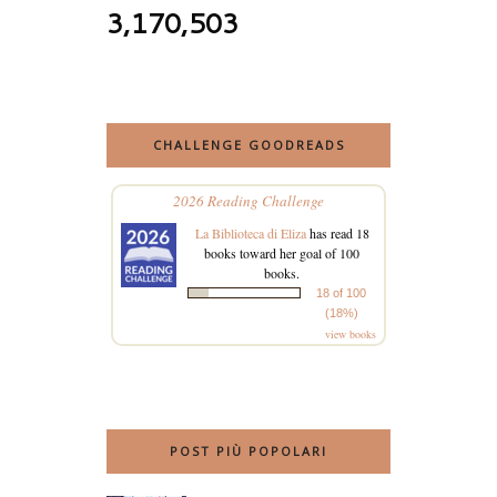
3,170,503
CHALLENGE GOODREADS
2026 Reading Challenge
La Biblioteca di Eliza
has read 18
books toward her goal of 100
books.
18 of 100
(18%)
view books
POST PIÙ POPOLARI