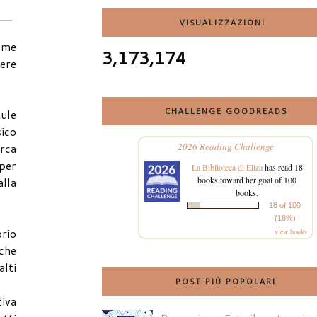
VISUALIZZAZIONI
i me
3,173,174
sere
CHALLENGE GOODREADS
Aule
sico
2026 Reading Challenge
erca
 per
La Biblioteca di Eliza
has read 18
books toward her goal of 100
alla
books.
18 of 100
(18%)
rio
view books
che
alti
POST PIÙ POPOLARI
tiva