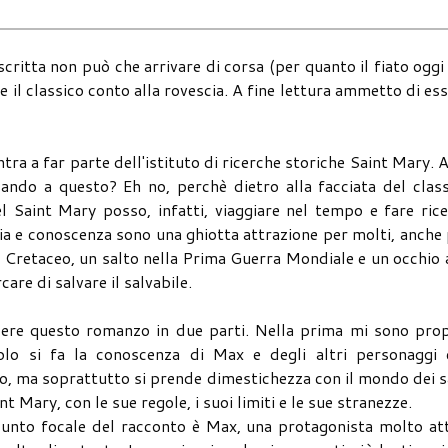
scritta non può che arrivare di corsa (per quanto il fiato ogg
e il classico conto alla rovescia. A fine lettura ammetto di es
ra a far parte dell'istituto di ricerche storiche Saint Mary. 
sando a questo? Eh no, perchè dietro alla facciata del clas
del Saint Mary posso, infatti, viaggiare nel tempo e fare ric
gia e conoscenza sono una ghiotta attrazione per molti, anche
nel Cretaceo, un salto nella Prima Guerra Mondiale e un occhio 
are di salvare il salvabile.
dere questo romanzo in due parti. Nella prima mi sono prop
olo si fa la conoscenza di Max e degli altri personaggi 
to, ma soprattutto si prende dimestichezza con il mondo dei s
t Mary, con le sue regole, i suoi limiti e le sue stranezze.
 punto focale del racconto è Max, una protagonista molto at