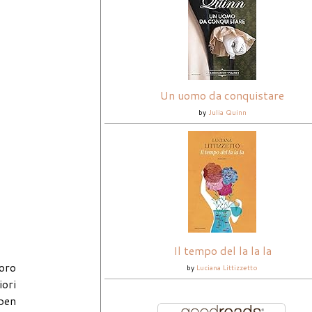
Un uomo da conquistare
by
Julia Quinn
Il tempo del la la la
voro
by
Luciana Littizzetto
iori
 ben