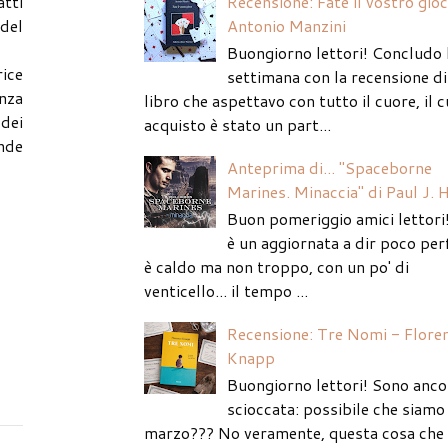
Recensione: Fate il vostro gio
atti
Antonio Manzini
del
Buongiorno lettori! Concludo 
rice
settimana con la recensione di
nza
libro che aspettavo con tutto il cuore, il c
 dei
acquisto è stato un part...
ende
Anteprima di... "Spaceborne
Marines. Minaccia" di Paul J. 
Buon pomeriggio amici lettori
è un aggiornata a dir poco per
è caldo ma non troppo, con un po' di
venticello... il tempo ...
Recensione: Tre Nomi - Flore
Knapp
Buongiorno lettori! Sono anco
scioccata: possibile che siamo 
marzo??? No veramente, questa cosa che