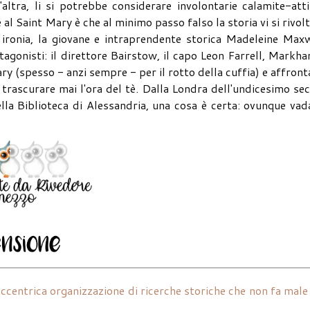
altra, li si potrebbe considerare involontarie calamite-att
 al Saint Mary è che al minimo passo falso la storia vi si rivol
ironia, la giovane e intraprendente storica Madeleine Maxw
tagonisti: il direttore Bairstow, il capo Leon Farrell, Markh
ary (spesso - anzi sempre - per il rotto della cuffia) e affron
a trascurare mai l'ora del tè. Dalla Londra dell'undicesimo se
ella Biblioteca di Alessandria, una cosa è certa: ovunque va
ccentrica organizzazione di ricerche storiche che non fa male