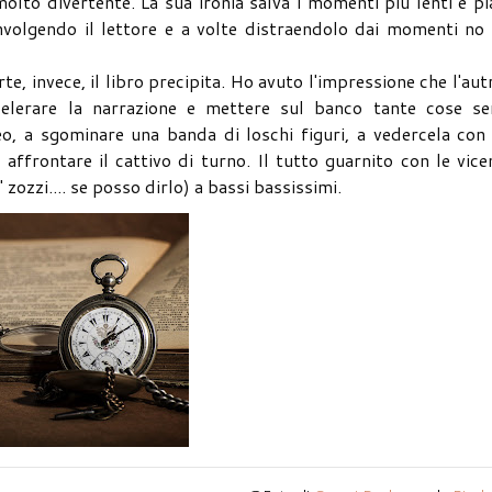
lto divertente. La sua ironia salva i momenti più lenti e pi
nvolgendo il lettore e a volte distraendolo dai momenti no 
e, invece, il libro precipita. Ho avuto l'impressione che l'aut
celerare la narrazione e mettere sul banco tante cose se
eo, a sgominare una banda di loschi figuri, a vedercela con
ad affrontare il cattivo di turno. Il tutto guarnito con le vic
 zozzi.... se posso dirlo) a bassi bassissimi.