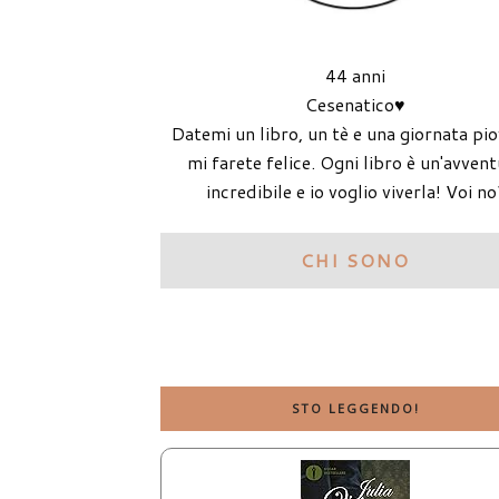
44 anni
Cesenatico♥
Datemi un libro, un tè e una giornata pi
mi farete felice. Ogni libro è un'avven
incredibile e io voglio viverla! Voi no
CHI SONO
STO LEGGENDO!