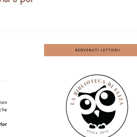
BENVENUTI LETTORI!
 non
 che
ylor