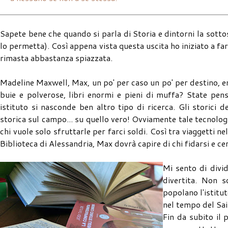
Sapete bene che quando si parla di Storia e dintorni la sotto
lo permetta). Così appena vista questa uscita ho iniziato a far
rimasta abbastanza spiazzata.
Madeline Maxwell, Max, un po' per caso un po' per destino, ent
buie e polverose, libri enormi e pieni di muffa? State pen
istituto si nasconde ben altro tipo di ricerca. Gli storici 
storica sul campo... su quello vero! Ovviamente tale tecnolo
chi vuole solo sfruttarle per farci soldi. Così tra viaggetti 
Biblioteca di Alessandria, Max dovrà capire di chi fidarsi e cerc
Mi sento di divi
divertita. Non s
popolano l'istitu
nel tempo del Sain
Fin da subito il