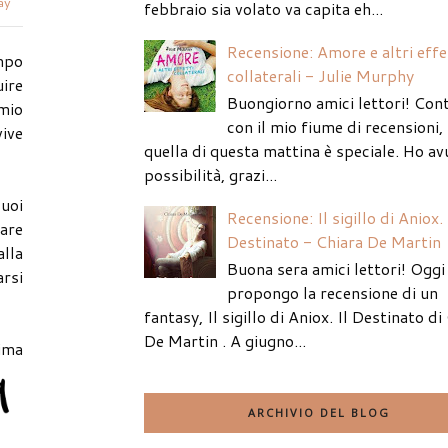
ay
febbraio sia volato va capita eh...
Recensione: Amore e altri effe
empo
collaterali - Julie Murphy
uire
Buongiorno amici lettori! Con
 mio
con il mio fiume di recensioni
vive
quella di questa mattina è speciale. Ho av
possibilità, grazi...
suoi
Recensione: Il sigillo di Aniox. 
fare
Destinato - Chiara De Martin
alla
Buona sera amici lettori! Oggi 
arsi
propongo la recensione di un
fantasy, Il sigillo di Aniox. Il Destinato di
De Martin . A giugno...
ima
ARCHIVIO DEL BLOG