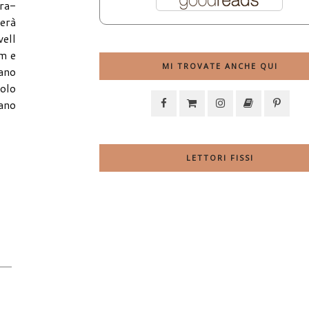
ira-
terà
ell
am e
MI TROVATE ANCHE QUI
tano
colo
dano
LETTORI FISSI