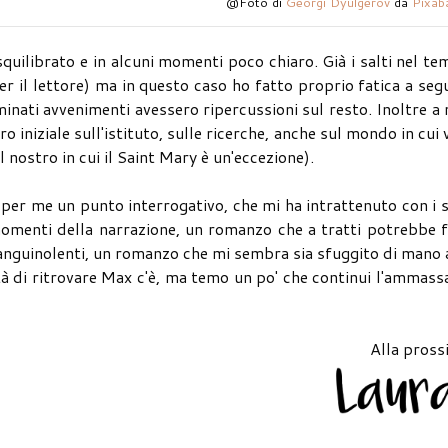
@Foto di
Georgi Dyulgerov
da
Pixab
quilibrato e in alcuni momenti poco chiaro. Già i salti nel t
per il lettore) ma in questo caso ho fatto proprio fatica a seg
inati avvenimenti avessero ripercussioni sul resto. Inoltre a
 iniziale sull'istituto, sulle ricerche, anche sul mondo in cui 
nostro in cui il Saint Mary è un'eccezione).
 per me un punto interrogativo, che mi ha intrattenuto con i 
momenti della narrazione, un romanzo che a tratti potrebbe 
sanguinolenti, un romanzo che mi sembra sia sfuggito di mano 
ità di ritrovare Max c'è, ma temo un po' che continui l'ammass
Alla pross