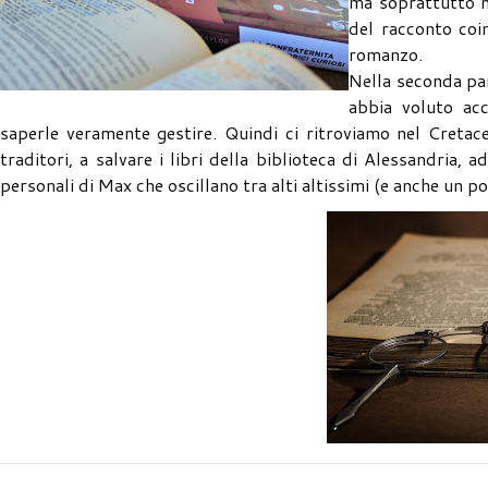
ma soprattutto mo
del racconto coi
romanzo.
Nella seconda part
abbia voluto ac
saperle veramente gestire. Quindi ci ritroviamo nel Cretac
traditori, a salvare i libri della biblioteca di Alessandria, 
personali di Max che oscillano tra alti altissimi (e anche un po'