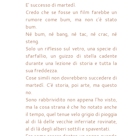
E' successo di martedì.
Credo che se fosse un film farebbe un
rumore come bum, ma non c'è stato
bum.
Né bum, né bang, né tac, né crac, né
steng.
Solo un riflesso sul vetro, una specie di
sfarfallio, un guizzo di stella cadente
durante una lezione di storia e tutta la
sua freddezza.
Cose simili non dovrebbero succedere di
martedì. C'è storia, poi arte, ma questo
no.
Sono rabbrividito non appena l'ho visto,
ma la cosa strana è che ho notato anche
il tempo, quel tenue velo grigio di pioggia
al di là delle vecchie inferriate rovinate,
al di là degli alberi sottili e spaventati.
Era come essere dentro un sogno quando