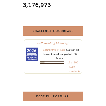
3,176,973
CHALLENGE GOODREADS
2026 Reading Challenge
La Biblioteca di Eliza
has read 18
books toward her goal of 100
books.
18 of 100
(18%)
view books
POST PIÙ POPOLARI