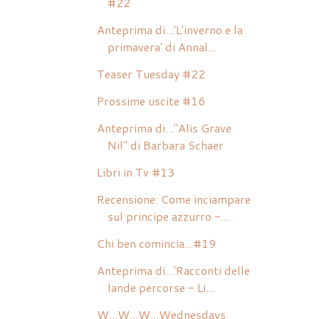
#22
Anteprima di...'L'inverno e la
primavera' di Annal...
Teaser Tuesday #22
Prossime uscite #16
Anteprima di..."Alis Grave
Nil" di Barbara Schaer
Libri in Tv #13
Recensione: Come inciampare
sul principe azzurro -...
Chi ben comincia...#19
Anteprima di...'Racconti delle
lande percorse - Li...
W...W...W...Wednesdays