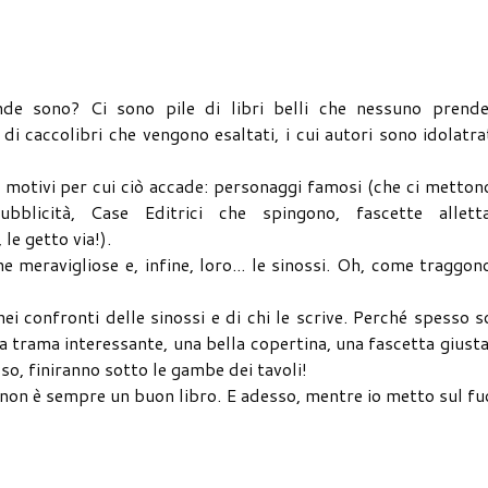
e sono? Ci sono pile di libri belli che nessuno prende
di caccolibri che vengono esaltati, i cui autori sono idolatra
motivi per cui ciò accade: personaggi famosi (che ci metton
pubblicità, Case Editrici che spingono, fascette alletta
e getto via!).
ine meravigliose e, infine, loro... le sinossi. Oh, come traggon
i confronti delle sinossi e di chi le scrive. Perché spesso 
na trama interessante, una bella copertina, una fascetta giust
so, finiranno sotto le gambe dei tavoli!
e non è sempre un buon libro. E adesso, mentre io metto sul f