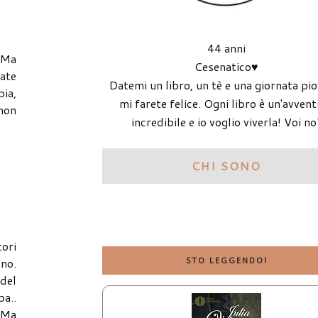
44 anni
? Ma
Cesenatico♥
rate
Datemi un libro, un tè e una giornata pi
ia,
mi farete felice. Ogni libro è un'avven
 non
incredibile e io voglio viverla! Voi no
CHI SONO
tori
no.
STO LEGGENDO!
 del
pa..
 Ma