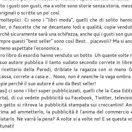
to i gusti son gusti, ma a volte sono storie senza storia, mess
iginali o scritte un po' così.
olteplici. Ci sono i “libri moda”, quelli che di solito hann
ller, o fascette che ne decantano lodi e qualità, copie vendu
erchè sicuramente sarà una schifezza, anche qui i gusti son gus
re questi “best seller” sono così Best... piacevoli? Ma si an
lmeno aspettate l'economica...
il loro libro di esordio hanno venduto un botto. Uh quante volte 
suo autore pubblica il tanto sudato secondo correte in libre
 ricettario della Parodi, driblate la ragazza con in mano 
a cassa, correte a casa e... Nooo, non è neanche la vaga ombra
pie perchè il suo autore è uno da Best seller!
i) ci sono i libri super pubblicizzati, quelli che la Casa Edit
rta), di cui vedete pubblicità su Facebook, Twitter, televisi
tro gatto si ritrova la pubblicità stampata sui croccantini! A
prima ad ammetterlo, la pubblicità è l'anima del commercio 
istarlo. Ne varrà la pena? A volte si a volte no! E se questa v
rtunati!