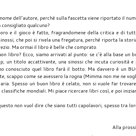
ome dell’autore, perché sulla fascetta viene riportato il nu
a consigliato qualcuno?
ro e il gioco è fatto, fragrandomene della critica e di tutt
nossi, che poi si rivela una fregatura, perché riporta la stori
ezio. Ma ormai il libro è belle che comprato.
on libro? Ecco, siamo arrivati al punto: se c’è alla base un 
p, un titolo accattivante, una sinossi che incuta curiosità e
hino conosciuto quel libro farà il botto. Ma davvero è un 
, scappo come se avessero la rogna (Mimma non me ne vogli
aria. Spesso un buon libro è celato, non si vuole far trovare
lassifiche mondiali. Mi piace ricercare libri così, e poi inizia
questo non vuol dire che siano tutti capolavori, spesso tra lor
Alla pross