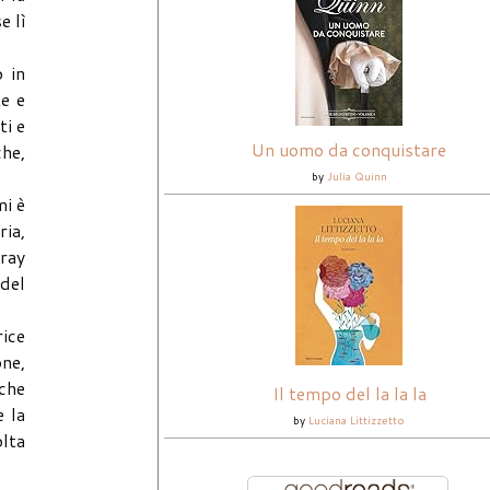
e lì
o in
te e
ti e
Un uomo da conquistare
che,
by
Julia Quinn
mi è
ria,
Gray
 del
rice
one,
nche
Il tempo del la la la
e la
by
Luciana Littizzetto
olta