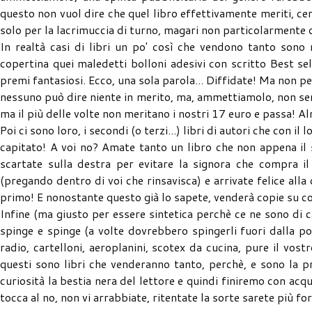
questo non vuol dire che quel libro effettivamente meriti, cer
solo per la lacrimuccia di turno, magari non particolarmente or
In realtà casi di libri un po' così che vendono tanto sono m
copertina quei maledetti bolloni adesivi con scritto Best se
premi fantasiosi. Ecco, una sola parola... Diffidate! Ma non p
nessuno può dire niente in merito, ma, ammettiamolo, non semp
ma il più delle volte non meritano i nostri 17 euro e passa! A
Poi ci sono loro, i secondi (o terzi...) libri di autori che con 
capitato! A voi no? Amate tanto un libro che non appena il 
scartate sulla destra per evitare la signora che compra il
(pregando dentro di voi che rinsavisca) e arrivate felice all
primo! E nonostante questo già lo sapete, venderà copie su co
Infine (ma giusto per essere sintetica perchè ce ne sono di cas
spinge e spinge (a volte dovrebbero spingerli fuori dalla po
radio, cartelloni, aeroplanini, scotex da cucina, pure il vos
questi sono libri che venderanno tanto, perchè, e sono la 
curiosità la bestia nera del lettore e quindi finiremo con acqu
tocca al no, non vi arrabbiate, ritentate la sorte sarete più fo