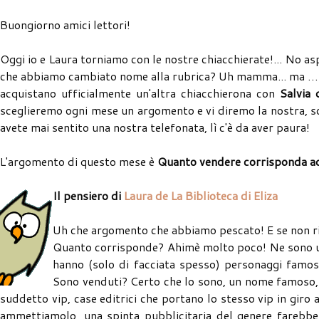
Buongiorno amici lettori!
Oggi io e Laura torniamo con le nostre chiacchierate!... No a
che abbiamo cambiato nome alla rubrica? Uh mamma... ma … sia
acquistano ufficialmente un'altra chiacchierona con
Salvia 
sceglieremo ogni mese un argomento e vi diremo la nostra, sol
avete mai sentito una nostra telefonata, lì c'è da aver paura!
L'argomento di questo mese è
Quanto vendere corrisponda ad 
Il pensiero di
Laura de La Biblioteca di Eliza
Uh che argomento che abbiamo pescato! E se non ric
Quanto corrisponde? Ahimè molto poco! Ne sono un 
hanno (solo di facciata spesso) personaggi famos
Sono venduti? Certo che lo sono, un nome famoso, un
suddetto vip, case editrici che portano lo stesso vip in giro
ammettiamolo, una spinta pubblicitaria del genere farebbe 