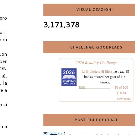
VISUALIZZAZIONI
mero
3,171,378
o il
a di
CHALLENGE GOODREADS
buon
 per
2026 Reading Challenge
BUON
La Biblioteca di Eliza
has read 18
a),
books toward her goal of 100
, la
books.
18 of 100
re a
(18%)
view books
o si
POST PIÙ POPOLARI
ima