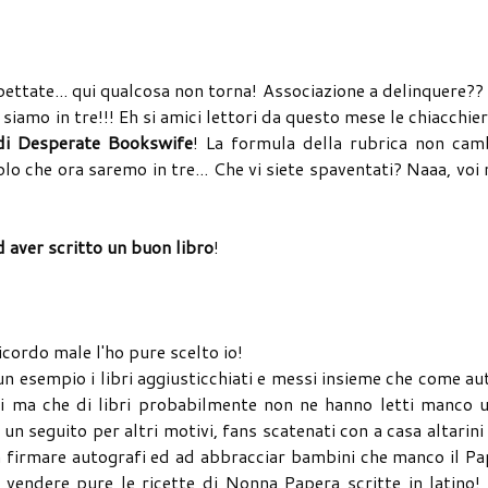
spettate... qui qualcosa non torna! Associazione a delinquere?
mo in tre!!! Eh si amici lettori da questo mese le chiacchie
di Desperate Bookswife
! La formula della rubrica non camb
o che ora saremo in tre... Che vi siete spaventati? Naaa, voi
aver scritto un buon libro
!
ordo male l'ho pure scelto io!
esempio i libri aggiusticchiati e messi insieme che come au
i ma che di libri probabilmente non ne hanno letti manco u
 seguito per altri motivi, fans scatenati con a casa altarini
 a firmare autografi ed ad abbracciar bambini che manco il Pa
vendere pure le ricette di Nonna Papera scritte in latino!