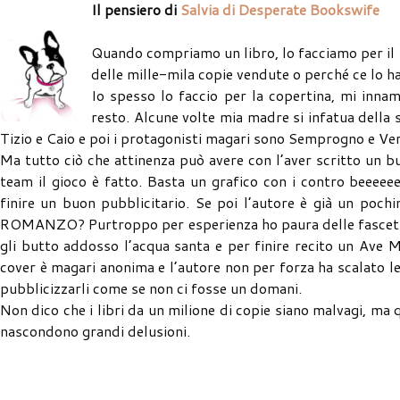
Il pensiero di
Salvia di Desperate Bookswife
Quando compriamo un libro, lo facciamo per il n
delle mille-mila copie vendute o perché ce lo h
Io spesso lo faccio per la copertina, mi innamo
resto. Alcune volte mia madre si infatua della si
Tizio e Caio e poi i protagonisti magari sono Semprogno e Ver
Ma tutto ciò che attinenza può avere con l’aver scritto un bu
team il gioco è fatto. Basta un grafico con i contro beeeeee
finire un buon pubblicitario. Se poi l’autore è già un poc
ROMANZO? Purtroppo per esperienza ho paura delle fascette
gli butto addosso l’acqua santa e per finire recito un Ave M
cover è magari anonima e l’autore non per forza ha scalato le c
pubblicizzarli come se non ci fosse un domani.
Non dico che i libri da un milione di copie siano malvagi, ma 
nascondono grandi delusioni.