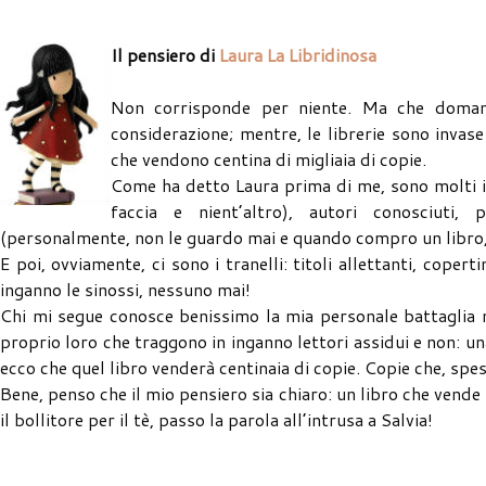
Il pensiero di
Laura La Libridinosa
Non corrisponde per niente. Ma che domand
considerazione; mentre, le librerie sono invase 
che vendono centina di migliaia di copie.
Come ha detto Laura prima di me, sono molti i 
faccia e nient’altro), autori conosciuti, 
(personalmente, non le guardo mai e quando compro un libro, l
E poi, ovviamente, ci sono i tranelli: titoli allettanti, copert
inganno le sinossi, nessuno mai!
Chi mi segue conosce benissimo la mia personale battaglia ne
proprio loro che traggono in inganno lettori assidui e non: u
ecco che quel libro venderà centinaia di copie. Copie che, spes
Bene, penso che il mio pensiero sia chiaro: un libro che vend
il bollitore per il tè, passo la parola all’intrusa a Salvia!