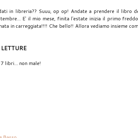
ati in libreria?? Suuu, op op! Andate a prendere il libro d
bre... E' il mio mese, finita l'estate inizia il primo freddo
rnata in carreggiata!!!! Che bello!! Allora vediamo insieme co
E LETTURE
 libri... non male!
ce Basso