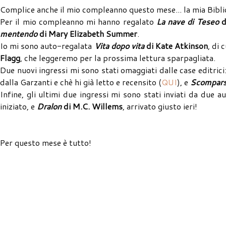
Complice anche il mio compleanno questo mese... la mia Biblio
Per il mio compleanno mi hanno regalato
La nave di Teseo
d
mentendo
di Mary Elizabeth Summer
.
Io mi sono auto-regalata
Vita dopo vita
di Kate Atkinson
, di 
Flagg
, che leggeremo per la prossima lettura sparpagliata.
Due nuovi ingressi mi sono stati omaggiati dalle case editrici
dalla Garzanti e chè hi già letto e recensito (
QUI
), e
Scompar
Infine, gli ultimi due ingressi mi sono stati inviati da due a
iniziato, e
Dralon
di M.C. Willems
, arrivato giusto ieri!
Per questo mese è tutto!