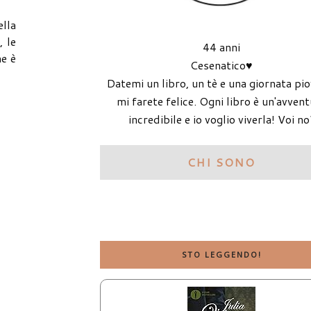
ella
, le
44 anni
me è
Cesenatico♥
Datemi un libro, un tè e una giornata pi
mi farete felice. Ogni libro è un'avven
incredibile e io voglio viverla! Voi no
CHI SONO
STO LEGGENDO!