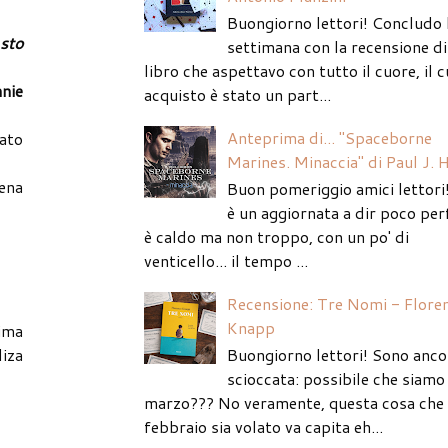
Buongiorno lettori! Concludo 
sto
settimana con la recensione di
libro che aspettavo con tutto il cuore, il c
nie
acquisto è stato un part...
Anteprima di... "Spaceborne
iato
Marines. Minaccia" di Paul J. 
ena
Buon pomeriggio amici lettori
è un aggiornata a dir poco per
è caldo ma non troppo, con un po' di
venticello... il tempo ...
Recensione: Tre Nomi - Flore
Knapp
ima
Buongiorno lettori! Sono anco
liza
scioccata: possibile che siamo 
marzo??? No veramente, questa cosa che
febbraio sia volato va capita eh...