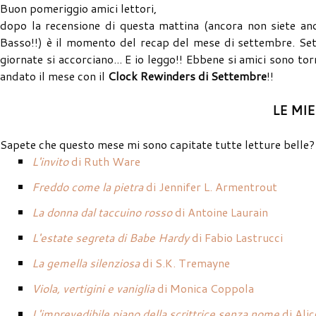
Buon pomeriggio amici lettori,
dopo la recensione di questa mattina (ancora non siete and
Basso!!) è il momento del recap del mese di settembre. Settem
giornate si accorciano... E io leggo!! Ebbene si amici sono to
andato il mese con il
Clock Rewinders di Settembre
!!
LE MI
Sapete che questo mese mi sono capitate tutte letture belle? 7
L'invito
di Ruth Ware
Freddo come la pietra
di Jennifer L. Armentrout
La donna dal taccuino rosso
di Antoine Laurain
L'estate segreta di Babe Hardy
di Fabio Lastrucci
La gemella silenziosa
di S.K. Tremayne
Viola, vertigini e vaniglia
di Monica Coppola
L'imprevedibile piano della scrittrice senza nome
di Ali