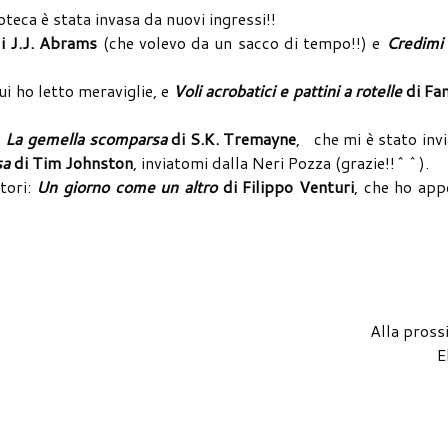
teca è stata invasa da nuovi ingressi!!
i J.J. Abrams
(che volevo da un sacco di tempo!!) e
Credimi 
cui ho letto meraviglie, e
Voli acrobatici e pattini a rotelle
di Fan
:
La gemella scomparsa
di S.K. Tremayne
, che mi è stato inv
sa
di Tim Johnston
, inviatomi dalla Neri Pozza (grazie!!^^).
utori:
Un giorno come un altro
di Filippo Venturi
, che ho app
Alla pross
E