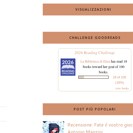
VISUALIZZAZIONI
CHALLENGE GOODREADS
2026 Reading Challenge
La Biblioteca di Eliza
has read 18
books toward her goal of 100
books.
18 of 100
(18%)
view books
POST PIÙ POPOLARI
Recensione: Fate il vostro gio
Antonio Manzini