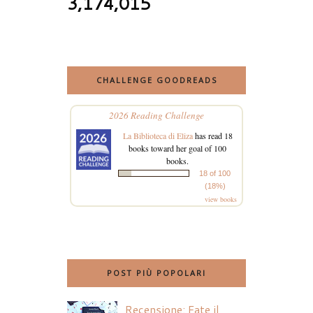
3,174,015
CHALLENGE GOODREADS
2026 Reading Challenge
La Biblioteca di Eliza
has read 18
books toward her goal of 100
books.
18 of 100
(18%)
view books
POST PIÙ POPOLARI
Recensione: Fate il