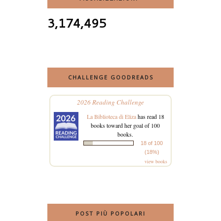
3,174,495
CHALLENGE GOODREADS
2026 Reading Challenge
La Biblioteca di Eliza
has read 18
books toward her goal of 100
books.
18 of 100
(18%)
view books
POST PIÙ POPOLARI