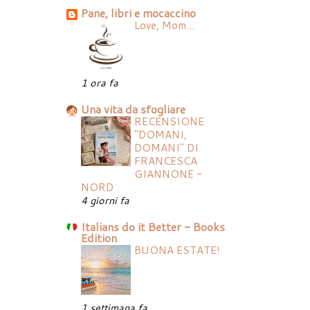
Pane, libri e mocaccino
Love, Mom...
1 ora fa
Una vita da sfogliare
RECENSIONE
"DOMANI,
DOMANI" DI
FRANCESCA
GIANNONE -
NORD
4 giorni fa
Italians do it Better - Books
Edition
BUONA ESTATE!
1 settimana fa