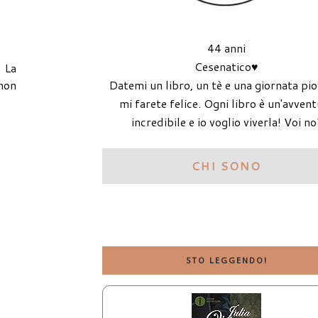
44 anni
Cesenatico♥
. La
non
Datemi un libro, un tè e una giornata pi
mi farete felice. Ogni libro è un'avven
incredibile e io voglio viverla! Voi no
CHI SONO
STO LEGGENDO!