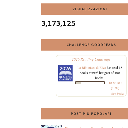
VISUALIZZAZIONI
3,173,125
CHALLENGE GOODREADS
2026 Reading Challenge
La Biblioteca di Eliza
has read 18
books toward her goal of 100
books.
18 of 100
(18%)
view books
POST PIÙ POPOLARI