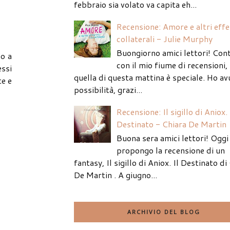
febbraio sia volato va capita eh...
Recensione: Amore e altri effe
collaterali - Julie Murphy
Buongiorno amici lettori! Con
no a
con il mio fiume di recensioni
essi
quella di questa mattina è speciale. Ho av
te e
possibilità, grazi...
Recensione: Il sigillo di Aniox. 
Destinato - Chiara De Martin
Buona sera amici lettori! Oggi 
propongo la recensione di un
fantasy, Il sigillo di Aniox. Il Destinato di
De Martin . A giugno...
ARCHIVIO DEL BLOG