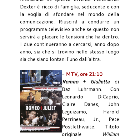
Dexter è ricco di famiglia, seducente e con
la voglia di sfondare nel mondo della
comunicazione. Riuscirà a condurre un
programma televisivo anche se questo non
servirà a placare le tensioni che ha dentro.
I due continueranno a cercarsi, anno dopo
anno, sia che si trovino nello stesso luogo
sia che siano lontani l'uno dall'altra.
-
MTV, ore 21:10
Romeo + Giulietta
, di
Baz Luhrmann. Con
Leonardo DiCaprio,
Claire Danes, John
Leguizamo, Harold
Perrineau, Jr., Pete
Postlethwaite. Titolo
originale
William