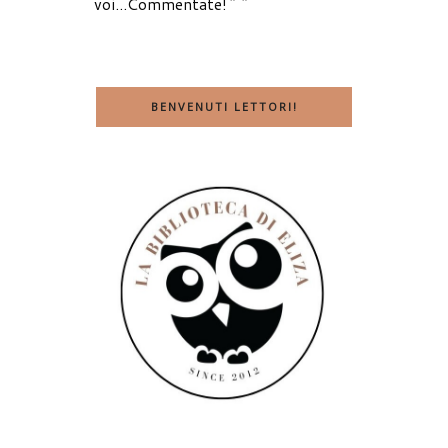
voi...Commentate!^^
BENVENUTI LETTORI!