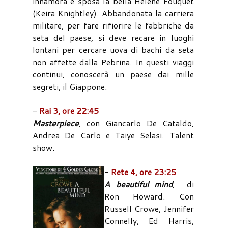
innamora e sposa la bella Hèléne Fouquet
(Keira Knightley). Abbandonata la carriera
militare, per fare rifiorire le fabbriche da
seta del paese, si deve recare in luoghi
lontani per cercare uova di bachi da seta
non affette dalla Pebrina. In questi viaggi
continui, conoscerà un paese dai mille
segreti, il Giappone.
-
Rai 3, ore 22:45
Masterpiece
, con Giancarlo De Cataldo,
Andrea De Carlo e Taiye Selasi. Talent
show.
-
Rete 4, ore 23:25
A beautiful mind
, di
Ron Howard. Con
Russell Crowe, Jennifer
Connelly, Ed Harris,