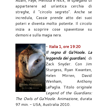
Adam, Faye, Melissa e Nick, le spiegano di
appartenere ad un'antica cerchia di
streghe, il "circolo segreto". Anche se
incredula, Cassie prende atto dei suoi
poteri e diventa molto potente. Il circolo
inizia a scoprire cose spaventose su
demoni e sulla magia nera.
-
Italia 1, ore 19:20
Il regno di Ga'Hoole. La
leggenda dei guardiani
, di
Zack Snyder. Con Jim
Sturgess, Ryan Kwanten,
Helen Mirren, David
Wenham, Anthony
LaPaglia. Titolo originale
Legend of the Guardians:
The Owls of Ga'Hoole
. Animazione, durata
97 min. - USA, Australia 2010.