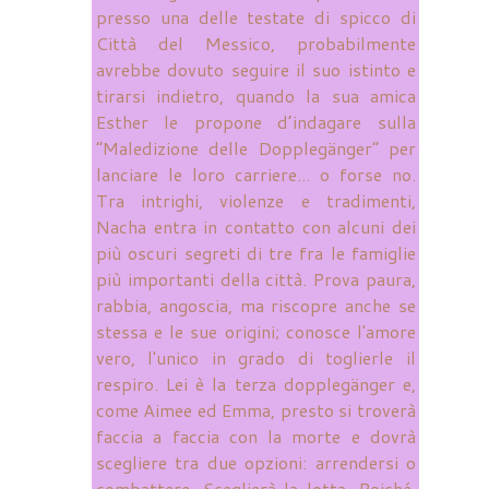
presso una delle testate di spicco di
Città del Messico, probabilmente
avrebbe dovuto seguire il suo istinto e
tirarsi indietro, quando la sua amica
Esther le propone d’indagare sulla
“Maledizione delle Dopplegänger” per
lanciare le loro carriere... o forse no.
Tra intrighi, violenze e tradimenti,
Nacha entra in contatto con alcuni dei
più oscuri segreti di tre fra le famiglie
più importanti della città. Prova paura,
rabbia, angoscia, ma riscopre anche se
stessa e le sue origini; conosce l'amore
vero, l'unico in grado di toglierle il
respiro. Lei è la terza dopplegänger e,
come Aimee ed Emma, presto si troverà
faccia a faccia con la morte e dovrà
scegliere tra due opzioni: arrendersi o
combattere. Sceglierà la lotta. Poiché,