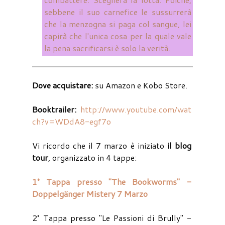
sebbene il suo carnefice le sussurrerà
che la menzogna si paga col sangue, lei
capirà che l'unica cosa per la quale vale
la pena sacrificarsi è solo la verità.
Dove acquistare:
su Amazon e Kobo Store.
Booktrailer:
http://www.youtube.com/wat
ch?v=WDdA8-egf7o
Vi ricordo che il 7 marzo è iniziato
il blog
tour
, organizzato in 4 tappe:
1° Tappa presso "The Bookworms" -
Doppelgänger Mistery 7 Marzo
2° Tappa presso "Le Passioni di Brully" -