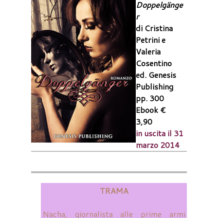
Doppelgänge
r
di Cristina
Petrini e
Valeria
Cosentino
ed. Genesis
Publishing
pp. 300
Ebook €
3,90
in uscita il 31
marzo 2014
TRAMA
Nacha, giornalista alle prime armi