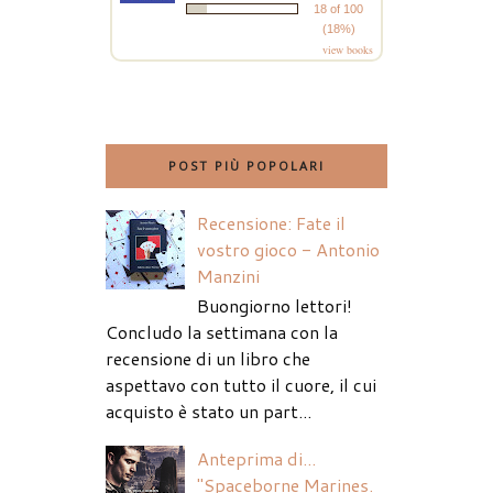
18 of 100
(18%)
view books
POST PIÙ POPOLARI
Recensione: Fate il
vostro gioco - Antonio
Manzini
Buongiorno lettori!
Concludo la settimana con la
recensione di un libro che
aspettavo con tutto il cuore, il cui
acquisto è stato un part...
Anteprima di...
"Spaceborne Marines.