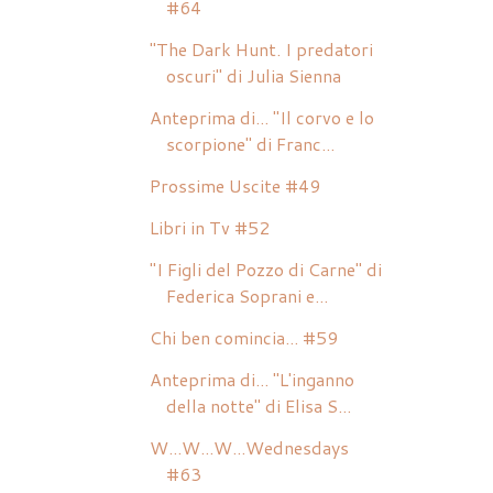
#64
"The Dark Hunt. I predatori
oscuri" di Julia Sienna
Anteprima di... "Il corvo e lo
scorpione" di Franc...
Prossime Uscite #49
Libri in Tv #52
"I Figli del Pozzo di Carne" di
Federica Soprani e...
Chi ben comincia... #59
Anteprima di... "L'inganno
della notte" di Elisa S...
W...W...W...Wednesdays
#63