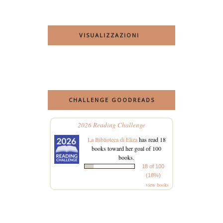
VISUALIZZAZIONI
CHALLENGE GOODREADS
2026 Reading Challenge
La Biblioteca di Eliza
has read 18
books toward her goal of 100
books.
18 of 100
(18%)
view books