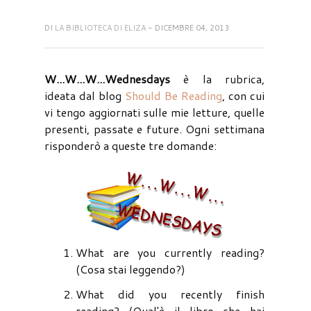
DI
LA BIBLIOTECA DI ELIZA
- DICEMBRE 04, 2013
W...W...W...Wednesdays
è la rubrica,
ideata dal blog
Should Be Reading
, con cui
vi tengo aggiornati sulle mie letture, quelle
presenti, passate e future. Ogni settimana
risponderò a queste tre domande:
What are you currently reading?
(Cosa stai leggendo?)
What did you recently finish
reading? (Qual'è il libro che hai