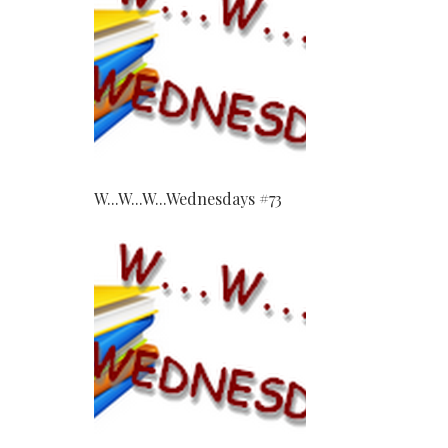
W...W...W...Wednesdays #73