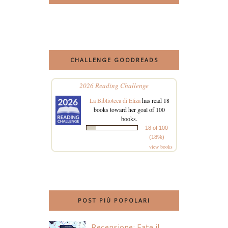
CHALLENGE GOODREADS
2026 Reading Challenge
La Biblioteca di Eliza
has read 18
books toward her goal of 100
books.
18 of 100
(18%)
view books
POST PIÙ POPOLARI
Recensione: Fate il