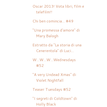
Oscar 2013! Vota libri, film e
telefilm!!
Chi ben comincia... #49
"Una promessa d'amore" di
Mary Balogh
Estratto da "La storia di una
Cenerentola" di Luci...
W...W...W...Wednesdays
#52
"A very Undead Xmas" di
Violet Nightfall
Teaser Tuesdays #52
"I segreti di Coldtown" di
Holly Black