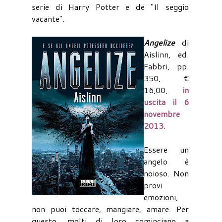
serie di Harry Potter e de "Il seggio
vacante".
Angelize
di
Aislinn, ed.
Fabbri, pp.
350, €
16,00,
in
uscita il 6
novembre
2013
.
Essere un
angelo è
noioso. Non
provi
emozioni,
non puoi toccare, mangiare, amare. Per
questo, molti di loro cominciano a