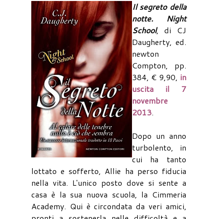
Il segreto della
notte. Night
School
, di CJ
Daugherty, ed.
newton
Compton, pp.
384, € 9,90,
in
uscita il 7
novembre
2013
.
Dopo un anno
turbolento, in
cui ha tanto
lottato e sofferto, Allie ha perso fiducia
nella vita. L'unico posto dove si sente a
casa è la sua nuova scuola, la Cimmeria
Academy. Qui è circondata da veri amici,
pronti a sostenerla nelle difficoltà e a