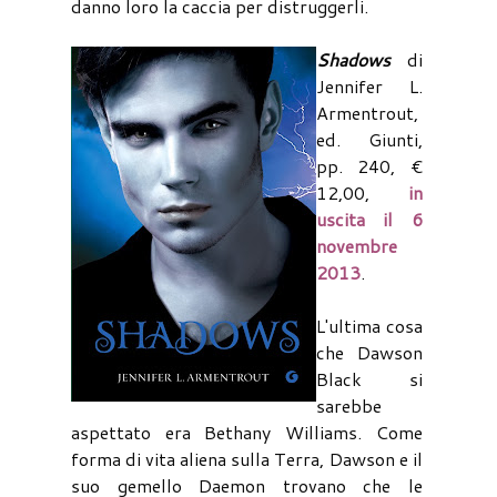
danno loro la caccia per distruggerli.
Shadows
di
Jennifer L.
Armentrout,
ed. Giunti,
pp. 240, €
12,00,
in
uscita il 6
novembre
2013
.
L'ultima cosa
che Dawson
Black si
sarebbe
aspettato era Bethany Williams. Come
forma di vita aliena sulla Terra, Dawson e il
suo gemello Daemon trovano che le