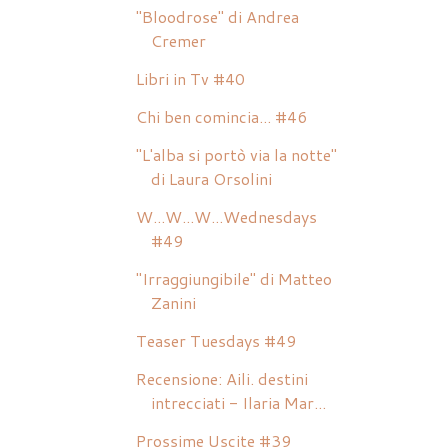
"Bloodrose" di Andrea
Cremer
Libri in Tv #40
Chi ben comincia... #46
"L'alba si portò via la notte"
di Laura Orsolini
W...W...W...Wednesdays
#49
"Irraggiungibile" di Matteo
Zanini
Teaser Tuesdays #49
Recensione: Aili. destini
intrecciati - Ilaria Mar...
Prossime Uscite #39