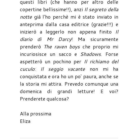
questi libri (che hanno per altro delle
copertine bellissime!!), anzi
Il segreto della
notte
già l'ho perchè mi è stato inviato in
anteprima dalla casa editrice (grazie!!!) e
inizierò a leggerlo non appena finito
Il
diario di Mr Darcy
! Ma sicuramente
prenderò
The raven boys
che proprio mi
incuriosisce un sacco e
Shadows
. Forse
aspetterò un pochino per
Il richiamo del
cuculo
:
Il seggio vacante
non mi ha
conquistata e ora ho un po' paura, anche se
la storia mi attira. Prevedo comunque una
domenica di grandi letture! E voi?
Prenderete qualcosa?
Alla prossima
Eliza