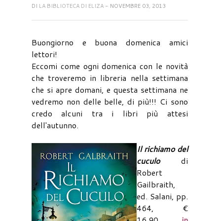
DI
LA BIBLIOTECA DI ELIZA
- NOVEMBRE 03, 2013
Buongiorno e buona domenica amici
lettori!
Eccomi come ogni domenica con le novità
che troveremo in libreria nella settimana
che si apre domani, e questa settimana ne
vedremo non delle belle, di più!!! Ci sono
credo alcuni tra i libri più attesi
dell'autunno.
Il richiamo del
cuculo
di
Robert
Gailbraith,
ed. Salani, pp.
464, €
16,90,
in