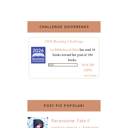
CHALLENGE GOODREADS
2026 Reading Challenge
La Biblioteca di Eliza
has read 18
books toward her goal of 100
books.
18 of 100
(18%)
view books
POST PIÙ POPOLARI
Recensione: Fate il
vostro gioco - Antonio