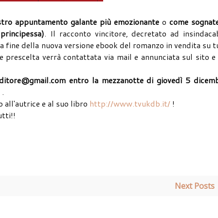
stro appuntamento galante più emozionante
o
come sognate
principessa)
. Il racconto vincitore, decretato ad insindaca
la fine della nuova versione ebook del romanzo in vendita su t
ice prescelta verrà contattata via mail e annunciata sul sito e
editore@gmail.com
entro la mezzanotte di giovedì 5 dicem
.
 all'autrice e al suo libro
http://www.tvukdb.it/
!
tti!!
Next Posts