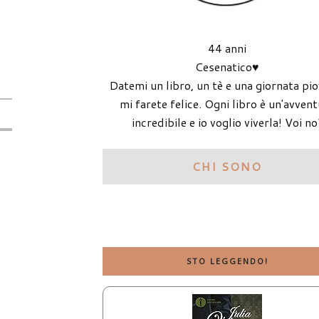
44 anni
Cesenatico♥
Datemi un libro, un tè e una giornata pi
mi farete felice. Ogni libro è un'avven
incredibile e io voglio viverla! Voi no
CHI SONO
STO LEGGENDO!