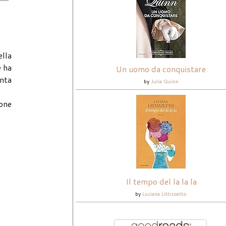
ella
e ha
Un uomo da conquistare
nta
by
Julia Quinn
ione
Il tempo del la la la
by
Luciana Littizzetto