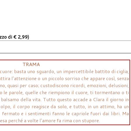
ezzo di € 2,99)
TRAMA
cuore: basta uno sguardo, un impercettibile battito di ciglia,
ira l’attenzione o un piccolo sorriso che appare così, senza
no, quasi per caso; custodiscono ricordi, emozioni, delusioni,
no le parole, quelle che riempiono il cuore, ti tormentano o ti
 balsamo della vita. Tutto questo accade a Clara il giorno in
olpo, il corpo reagisce da solo, e tutto, in un attimo, ha un
 fermato e i sentimenti fanno le capriole fuori dai libri. Ma
esa perché a volte l’amore fa rima con stupore.