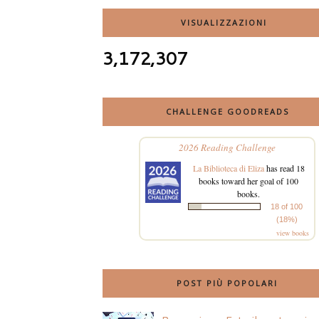
VISUALIZZAZIONI
3,172,307
CHALLENGE GOODREADS
2026 Reading Challenge
La Biblioteca di Eliza
has read 18
books toward her goal of 100
books.
18 of 100
(18%)
view books
POST PIÙ POPOLARI