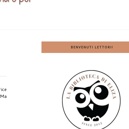
BENVENUTI LETTORI!
rice
 Ma