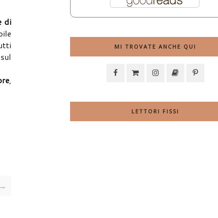
 di
bile
utti
MI TROVATE ANCHE QUI
 sul
bre
,
LETTORI FISSI
 →