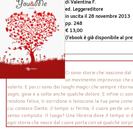
di Valentina F.
ed. Leggereditore
in uscita il 28 novembre 2013
pp. 248
€ 13,00
(l'ebook è già disponibile al pr
Ci sono storie che nascono dal 
un movimento improvviso che att
volerlo. E poi ci sono dei luoghi magici che sempre ritorna
sogni, gioie e a volte anche qualche dolore. E infine ci so
rendono felice, ti sorridono o leniscono la tua pena come
cui conosce Dante; il tempo si ferma, il cuore perde un c
senso compiuto. Il luogo? Una libreria dove il tempo si è
ogni storia che nasce dal cuore porta con sé qualche sorpr