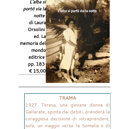
L'alba si
portò via la
notte
di Laura
Orsolini
ed. La
memoria del
mondo
editrice
pp. 183
€ 15,00
TRAMA
1927. Teresa, una giovane donna di
Gallarate, spinta dai debiti, prenderà la
coraggiosa decisione di intraprendere,
sola, un viaggio verso la Somalia e di