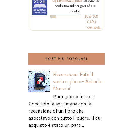
La Biblioteca di Eliza
has read 18
books toward her goal of 100
books.
18 of 100
(18%)
view books
POST PIÙ POPOLARI
Recensione: Fate il
vostro gioco - Antonio
Manzini
Buongiorno lettori!
Concludo la settimana con la
recensione di un libro che
aspettavo con tutto il cuore, il cui
acquisto è stato un part...