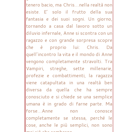
tenero bacio, ma Chris…nella realtà non
esiste. E’ solo il frutto della sua
fantasia e dei suoi sogni. Un giorno,
tornando a casa dal lavoro sotto un
diluvio infernale, Anne si scontra con un
ragazzo e con grande sorpresa scopre
che è proprio lui: Chris. Da
quell’incontro la vita e il mondo di Anne
vengono completamente stravolti. Tra
Vampiri, streghe, sette millenarie,
profezie e combattimenti, la ragazza
viene catapultata in una realtà ben
diversa da quella che ha sempre
conosciuto e si chiede se una semplice
umana è in grado di farne parte. Ma
forse…Anne non conosce
completamente se stessa, perché le
cose, anche le più semplici, non sono
mai ciò che sembrano.