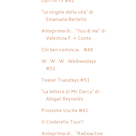
Libri in Tv #42
"Le virgole della vita" di
Emanuela Bertello
Anteprima di... "You & me" di
Valentina F. + Conte...
Chi ben comincia... #48
W...W...W...Wednesdays
#51
Teaser Tuesdays #51
"La lettera di Mr Darcy" di
Abigail Reynolds
Prossime Uscite #41
Il Cinderella Tour!!
Anteprima di... "Radioactive