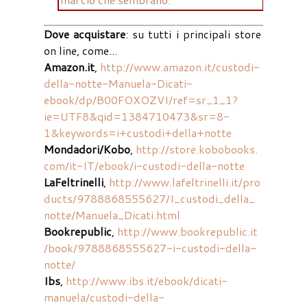
Dove acquistare
: su tutti i principali store
on line, come...
Amazon.it
,
http://www.amazon.it/custodi-
della-notte-Manuela-Dicati-
ebook/dp/B00FOXOZVI/ref=sr_1_1?
ie=UTF8&qid=1384710473&sr=8-
1&keywords=i+custodi+della+notte
Mondadori/Kobo
,
http://store.kobobooks.
com/it-IT/ebook/i-custodi-della-notte
LaFeltrinelli
,
http://www.lafeltrinelli.it/pro
ducts/9788868555627/I_custodi_della_
notte/Manuela_Dicati.html
Bookrepublic
,
http://www.bookrepublic.it
/book/9788868555627-i-custodi-della-
notte/
Ibs
,
http://www.ibs.it/ebook/dicati-
manuela/custodi-della-