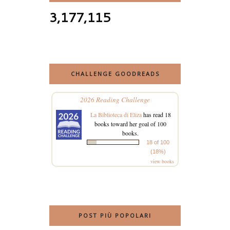
3,177,115
CHALLENGE GOODREADS
2026 Reading Challenge
La Biblioteca di Eliza
has read 18
books toward her goal of 100
books.
18 of 100
(18%)
view books
POST PIÙ POPOLARI