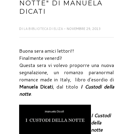
NOTTE" DI MANUELA
DICATI
DI
LA BIBLIOTECA DI ELIZA
- NOVEMBRE 29, 2013
Buona sera amici lettori!!
Finalmente venerdì!
Questa sera vi volevo proporre una nuova
segnalazione, un romanzo paranormal
romance made in Italy, libro d'esordio di
Manuela Dicati
, dal titolo
I Custodi della
notte
.
I Custodi
della
notte