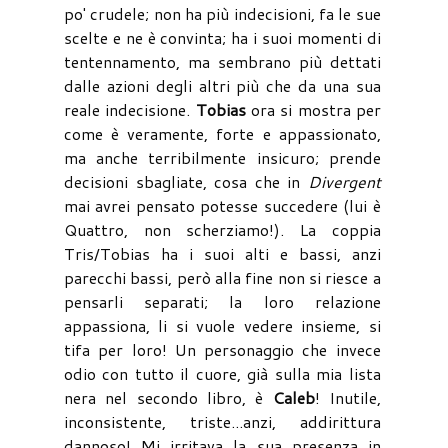
po' crudele; non ha più indecisioni, fa le sue
scelte e ne è convinta; ha i suoi momenti di
tentennamento, ma sembrano più dettati
dalle azioni degli altri più che da una sua
reale indecisione.
Tobias
ora si mostra per
come è veramente, forte e appassionato,
ma anche terribilmente insicuro; prende
decisioni sbagliate, cosa che in
Divergent
mai avrei pensato potesse succedere (lui è
Quattro, non scherziamo!). La coppia
Tris/Tobias ha i suoi alti e bassi, anzi
parecchi bassi, però alla fine non si riesce a
pensarli separati; la loro relazione
appassiona, li si vuole vedere insieme, si
tifa per loro! Un personaggio che invece
odio con tutto il cuore, già sulla mia lista
nera nel secondo libro, è
Caleb
! Inutile,
inconsistente, triste...anzi, addirittura
dannoso! Mi irritava la sua presenza in