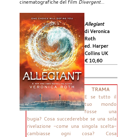
cinematografiche del film
Divergent
...
Allegiant
di Veronica
Roth
ed. Harper
Collins UK
€ 10,60
TRAMA
E se tutto il
tuo mondo
fosse una
bugia? Cosa succederebbe se una sola
rivelazione -come una singola scelta-
cambiasse ogni cosa? Cosa