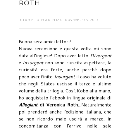
ROTH
DI
LA BIBLIOTECA DI ELIZA
- NOVEMBRE 09, 2013
Buona sera amici lettori!
Nuova recensione e questa volta mi sono
data all'inglese! Dopo aver letto
Divergent
e
Insurgent
non sono riuscita aspettare, la
curiosità era forte, anche perchè dopo
poco aver finito
Insurgent
il caso ha voluto
che negli States uscisse il terzo e ultimo
volume della trilogia. Così, Kobo alla mano,
ho acquistato l'ebook in lingua originale di
Allegiant
di Veronica Roth
...Naturalmente
poi prenderò anche l'edizione italiana, che
se non ricordo male uscirà a marzo, in
concomitanza con l'arrivo nelle sale