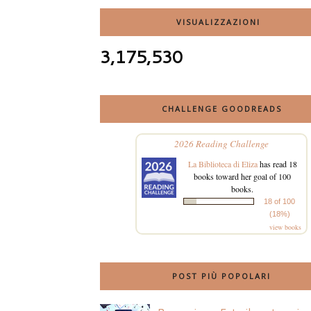
VISUALIZZAZIONI
3,175,530
CHALLENGE GOODREADS
2026 Reading Challenge
La Biblioteca di Eliza
has read 18
books toward her goal of 100
books.
18 of 100
(18%)
view books
POST PIÙ POPOLARI