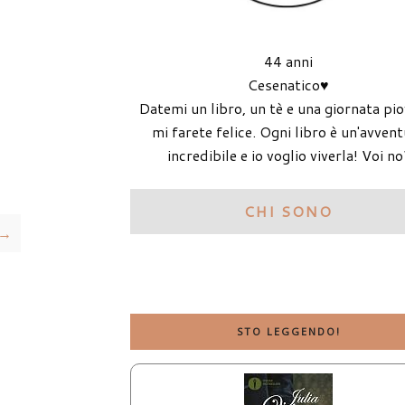
44 anni
Cesenatico♥
Datemi un libro, un tè e una giornata pi
mi farete felice. Ogni libro è un'avven
incredibile e io voglio viverla! Voi no
CHI SONO
 →
STO LEGGENDO!