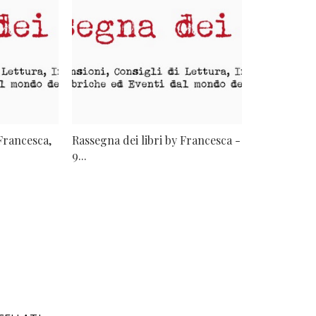
 Francesca,
Rassegna dei libri by Francesca -
9...