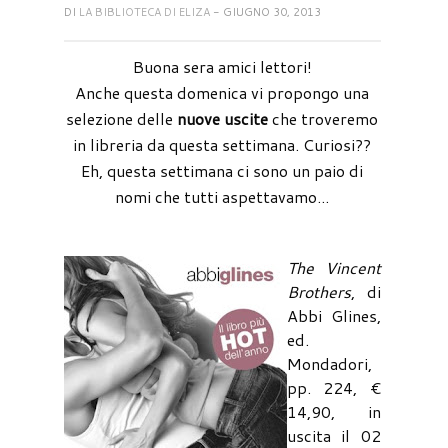
DI
LA BIBLIOTECA DI ELIZA
- GIUGNO 30, 2013
Buona sera amici lettori!
Anche questa domenica vi propongo una
selezione delle
nuove uscite
che troveremo
in libreria da questa settimana. Curiosi??
Eh, questa settimana ci sono un paio di
nomi che tutti aspettavamo...
The Vincent
Brothers
, di
Abbi Glines,
ed.
Mondadori,
pp. 224, €
14,90, in
uscita il 02