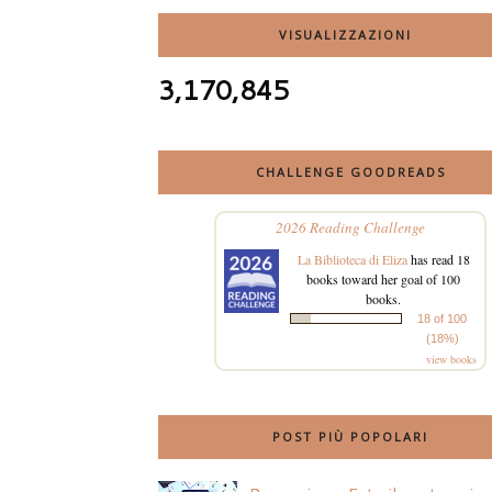
VISUALIZZAZIONI
3,170,845
CHALLENGE GOODREADS
2026 Reading Challenge
La Biblioteca di Eliza
has read 18
books toward her goal of 100
books.
18 of 100
(18%)
view books
POST PIÙ POPOLARI