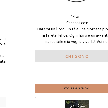
44 anni
Cesenatico♥
Datemi un libro, un tè e una giornata pi
mi farete felice. Ogni libro è un'avven
, in
incredibile e io voglio viverla! Voi no
o a
e al
CHI SONO
cata
STO LEGGENDO!
 →