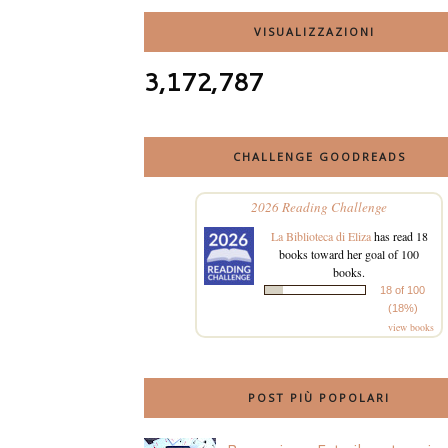
VISUALIZZAZIONI
3,172,787
CHALLENGE GOODREADS
2026 Reading Challenge
La Biblioteca di Eliza
has read 18
books toward her goal of 100
books.
18 of 100
(18%)
view books
POST PIÙ POPOLARI