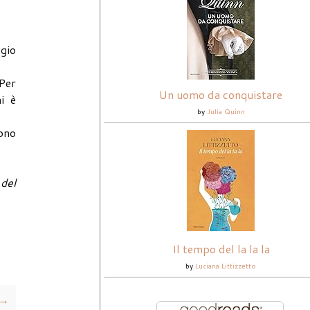
ggio
 Per
Un uomo da conquistare
i è
by
Julia Quinn
sono
 del
Il tempo del la la la
by
Luciana Littizzetto
 →