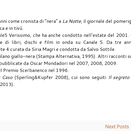
anni come cronista di “nera” a
La Notte
, il giornale del pomeri
a e in tivù.
anale5 Verissimo, che ha anche condotto nell’estate del 2001.
le di libri, dischi e film in onda su Canale 5. Da tre ann
ete 4 curata da Siria Magri e condotta da Salvo Sottile.
ilano giallo-nera (Stampa Alternativa, 1995). Altri racconti 
 pubblicate da Oscar Mondadori nel 2007, 2008, 2009.
 del Premio Scerbanenco nel 1996.
r Caso
(Sperling&Kupfer 2008), cui sono seguiti
Il segreto
 2013).
Next Posts