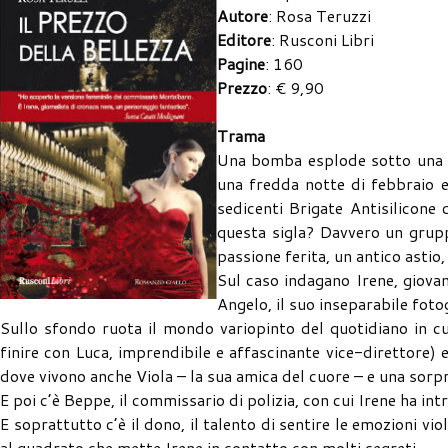
Autore
: Rosa Teruzzi
Editore
: Rusconi Libri
Pagine
: 160
Prezzo
: € 9,90
Trama
Una bomba esplode sotto una P
una fredda notte di febbraio e
sedicenti Brigate Antisilicone 
questa sigla? Davvero un gruppo
passione ferita, un antico astio
Sul caso indagano Irene, giovan
Angelo, il suo inseparabile foto
Sullo sfondo ruota il mondo variopinto del quotidiano in cu
finire con Luca, imprendibile e affascinante vice-direttore) 
dove vivono anche Viola – la sua amica del cuore – e una sorp
E poi c’è Beppe, il commissario di polizia, con cui Irene ha in
E soprattutto c’è il dono, il talento di sentire le emozioni v
al quadrato che mette Irene in contatto con molti segreti.