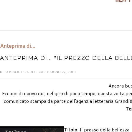
Anteprima di...
ANTEPRIMA DI... "IL PREZZO DELLA BEL
DI
LA BIBLIOTECA DI ELIZA
- GIUGNO 27, 2013
Ancora buo
Eccomi di nuovo qui, nel giro di poco tempo, questa volta per
comunicato stampa da parte dell'agenzia letteraria Grandi&A
Te
Titolo
: Il presso della bellezza