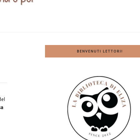
BENVENUTI LETTORI!
del
sa