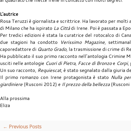
L'autrice
Rosa Teruzzi è giornalista e scrittrice. Ha lavorato per molti 
di Milano che ha ispirato
La Città
di Irene. Poi è passata a Epoc
Per tredici edizioni è stata la curatrice del rotocalco di C
due stagioni ha condotto
Verissimo Magazine
, settimana
caporedattore di
Quarto Grado
, la trasmissione di crime di R
Ha pubblicato il suo primo racconto nell’antologia Crimine M
usciti nelle antologie
Cuori di Pietra
,
Facce di Bronzo
e
Corpi
,
Un suo racconto,
Requiescat
, è stato segnalato dalla giuria
Il primo romanzo con Irene protagonista è stato
Nulla pe
giardiniere
(Rusconi 2012) e
Il prezzo della bellezza
(Rusconi
Alla prossima
Eliza
← Previous Posts