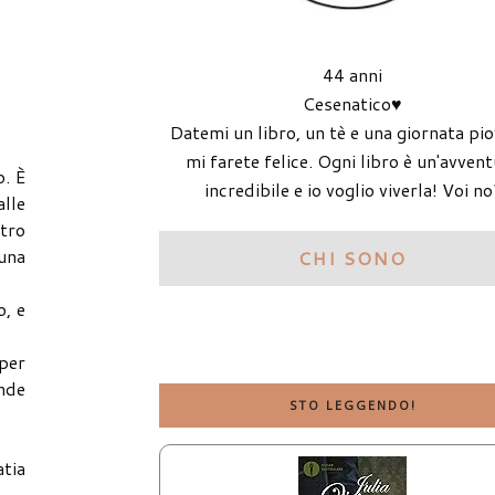
44 anni
Cesenatico♥
Datemi un libro, un tè e una giornata pi
mi farete felice. Ogni libro è un'avven
. È
incredibile e io voglio viverla! Voi no
alle
etro
 una
CHI SONO
o, e
 per
ande
STO LEGGENDO!
atia