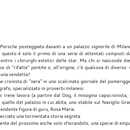
orsche posteggiata davanti a un palazzo signorile di Milano
 questo è solo il primo di una serie di attentati compiuti d
contro i chirurghi estetici delle star. Ma chi si nasconde di
 di “rifatte” pentite o, all’origine, c’è qualcosa di diverso:
, una vendetta?
e cronista di “nera” in uno scalcinato giornale del pomeriggi
grafo, specializzato in proverbi milanesi.
i Irene lavora (a partire dal Dog, il misogino capocronista,
e quello del palazzo in cui abita, uno stabile sul Naviglio Gr
rendente figura di guru, Rosa Maria.
trecciato una tormentata storia segreta.
iolente del prossimo anche solo sfiorandolo, una specie di emp