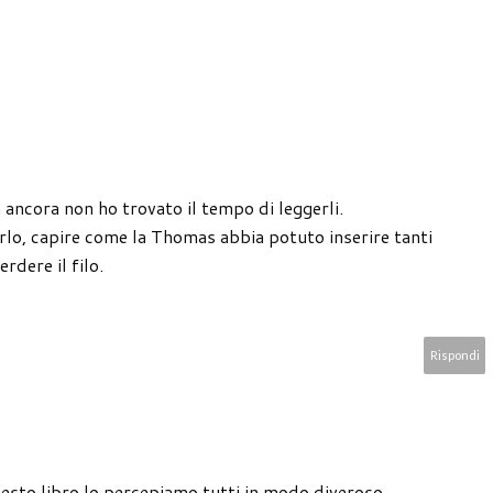
ma ancora non ho trovato il tempo di leggerli.
erlo, capire come la Thomas abbia potuto inserire tanti
rdere il filo.
Rispondi
sto libro lo percepiamo tutti in modo diveroso...