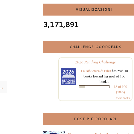
VISUALIZZAZIONI
3,171,891
CHALLENGE GOODREADS
2026 Reading Challenge
La Biblioteca di Eliza
has read 18
books toward her goal of 100
books.
 →
18 of 100
(18%)
view books
POST PIÙ POPOLARI