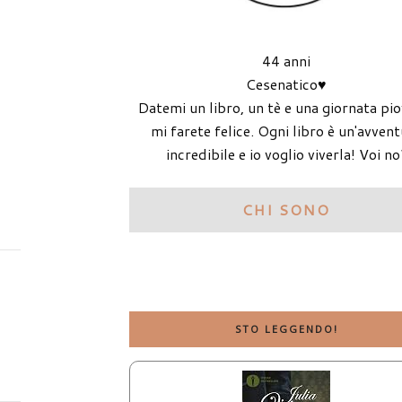
44 anni
Cesenatico♥
Datemi un libro, un tè e una giornata pi
mi farete felice. Ogni libro è un'avven
incredibile e io voglio viverla! Voi no
CHI SONO
STO LEGGENDO!