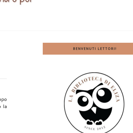
BENVENUTI LETTORI!
dopo
 la