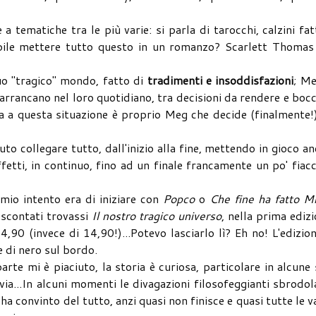
 tematiche tra le più varie: si parla di tarocchi, calzini fat
bile mettere tutto questo in un romanzo? Scarlett Thomas 
o "tragico" mondo, fatto di
tradimenti e insoddisfazioni
; Me
arrancano nel loro quotidiano, tra decisioni da rendere e boc
la a questa situazione è proprio Meg che decide (finalmente!
puto collegare tutto, dall'inizio alla fine, mettendo in gioco a
ffetti, in continuo, fino ad un finale francamente un po' fiac
mio intento era di iniziare con
Popco
o
Che fine ha fatto M
i scontati trovassi
Il nostro tragico universo
, nella prima ediz
90 (invece di 14,90!)...Potevo lasciarlo lì? Eh no! L'edizio
e di nero sul bordo.
rte mi è piaciuto, la storia è curiosa, particolare in alcune
tavia...In alcuni momenti le divagazioni filosofeggianti sbrodo
ha convinto del tutto, anzi quasi non finisce e quasi tutte le v