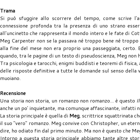
Trama
Si può sfuggire allo scorrere del tempo, come scrive
connessione profonda tra la presenza di uno strano essere
all'uncinetto che rappresenta il mondo intero e le fate di Co
Meg Carpenter non se la passava né troppo bene né troppo ma
alla fine del mese non era proprio una passeggiata, certo. E
quando, tra le pagine di un testo di pseudoscienza, Meg non h
Tra psicologia e tarocchi, enigmi buddisti e teoremi di fisica
delle risposte definitive a tutte le domande sul senso della 
muoiano.
Recensione
Una storia non storia, un romanzo non romanzo... è questo
I
anche un po' inquietante, ma comunque affascinante, infatti n
La storia principale è quella di
Meg
, scrittrice squattrinata 
il suo "vero" romanzo. Meg convive con Christopher, un etern
dire, ho odiato fin dal primo minuto. Ma non è questo che Me
Intorno a questa storia principale abbiamo tante altre stori