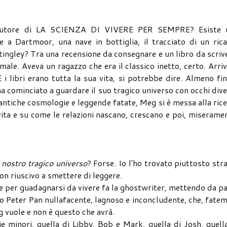
 l'autore di LA SCIENZA DI VIVERE PER SEMPRE? Esiste 
 a Dartmoor, una nave in bottiglia, il tracciato di un ric
ttingley? Tra una recensione da consegnare e un libro da scriv
le. Aveva un ragazzo che era il classico inetto, certo. Arri
 i libri erano tutta la sua vita, si potrebbe dire. Almeno fi
a cominciato a guardare il suo tragico universo con occhi dive
, antiche cosmologie e leggende fatate, Meg si è messa alla ric
vita e su come le relazioni nascano, crescano e poi, miserame
l nostro tragico universo
? Forse. Io l'ho trovato piuttosto str
on riuscivo a smettere di leggere.
che per guadagnarsi da vivere fa la ghostwriter, mettendo da p
o Peter Pan nullafacente, lagnoso e inconcludente, che, fate
g vuole e non è questo che avrà.
e minori, quella di Libby, Bob e Mark, quella di Josh, quell