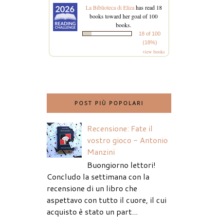
La Biblioteca di Eliza
has read 18
books toward her goal of 100
books.
18 of 100
(18%)
view books
POST PIÙ POPOLARI
Recensione: Fate il
vostro gioco - Antonio
Manzini
Buongiorno lettori!
Concludo la settimana con la
recensione di un libro che
aspettavo con tutto il cuore, il cui
acquisto è stato un part...