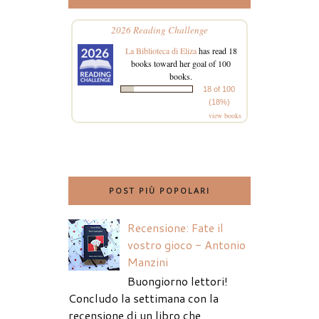
2026 Reading Challenge
La Biblioteca di Eliza
has read 18
books toward her goal of 100
books.
18 of 100
(18%)
view books
POST PIÙ POPOLARI
Recensione: Fate il
vostro gioco - Antonio
Manzini
Buongiorno lettori!
Concludo la settimana con la
recensione di un libro che