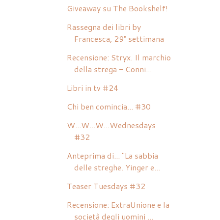
Giveaway su The Bookshelf!
Rassegna dei libri by
Francesca, 29° settimana
Recensione: Stryx. Il marchio
della strega - Conni...
Libri in tv #24
Chi ben comincia... #30
W...W...W...Wednesdays
#32
Anteprima di... "La sabbia
delle streghe. Yinger e...
Teaser Tuesdays #32
Recensione: ExtraUnione e la
società degli uomini ...