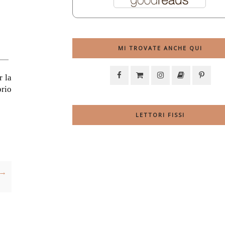
MI TROVATE ANCHE QUI
r la
prio
LETTORI FISSI
 →