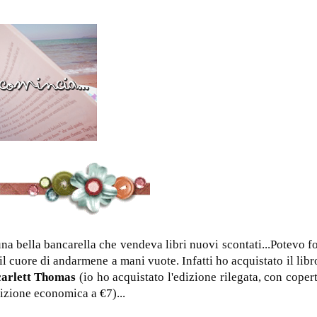
una bella bancarella che vendeva libri nuovi scontati...Potevo f
l cuore di andarmene a mani vuote. Infatti ho acquistato il libr
carlett Thomas
(io ho acquistato l'edizione rilegata, con coper
dizione economica a €7)...