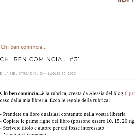
Chi ben comincia...
CHI BEN COMINCIA... #31
DI
LA BIBLIOTECA DI ELIZA
- LUGLIO 25, 2013
Chi ben comincia..
.è la rubrica, creata da Alessia del blog
Il pr
caso dalla mia libreria. Ecco le regole della rubrica:
- Prendete un libro qualsiasi contenuto nella vostra libreria
- Copiate le prime righe del libro (possono essere 10, 15, 20 ri
- Scrivete titolo e autore per chi fosse interessato
- Aspettate i commenti