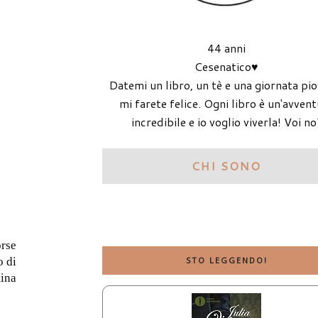
44 anni
Cesenatico♥
Datemi un libro, un tè e una giornata pi
mi farete felice. Ogni libro è un'avven
incredibile e io voglio viverla! Voi no
CHI SONO
orse
o di
STO LEGGENDO!
tina