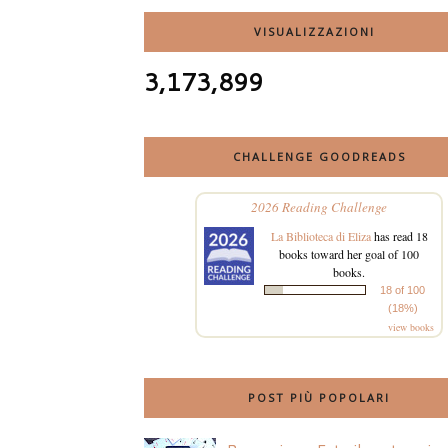
VISUALIZZAZIONI
3,173,899
CHALLENGE GOODREADS
2026 Reading Challenge
La Biblioteca di Eliza
has read 18
books toward her goal of 100
books.
18 of 100
(18%)
view books
POST PIÙ POPOLARI