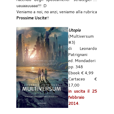
uauaauuaaa!!! :D
Veniamo a noi, no anzi, veniamo alla rubrica
Prossime Uscite
!!
Utopia
(Multiversum
#3)
di Leonardo
Patrignani
ed. Mondadori
pp. 348
Ebook € 4,99
Cartaceo €
17,00
in uscita il 25
febbraio
2014
.