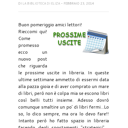
DI
LA BIBLIOTECA DI ELIZA
- FEBBRAIO 23, 2014
Buon pomeriggio amici lettori!
Rieccomi qui!
Come
promesso
ecco un
nuovo post
che riguarda
le prossime uscite in libreria. In queste
ultime settimane ammetto di essermi data
alla pazza gioia e di aver comprato un mare
di libri, però non è colpa mia se escono libri
così belli tutti insieme. Adesso dovrò
comunque smaltire un po' di libri fermi...Lo
so, lo dico sempre, ma ora lo devo fare!!
Intanto però ho fatto spazio in libreria
facendo degli spostamenti "strategici"....