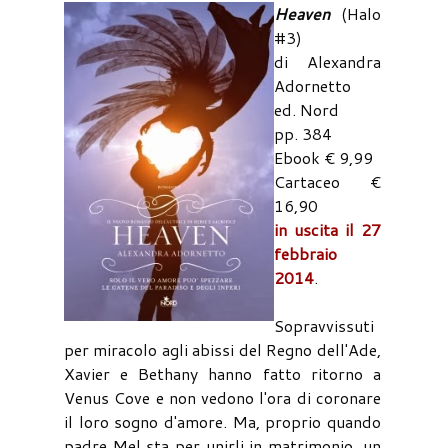
Heaven
(Halo
#3)
di Alexandra
Adornetto
ed. Nord
pp. 384
Ebook € 9,99
Cartaceo €
16,90
in uscita il 27
febbraio
2014
.
Sopravvissuti
per miracolo agli abissi del Regno dell'Ade,
Xavier e Bethany hanno fatto ritorno a
Venus Cove e non vedono l'ora di coronare
il loro sogno d'amore. Ma, proprio quando
padre Mel sta per unirli in matrimonio, un