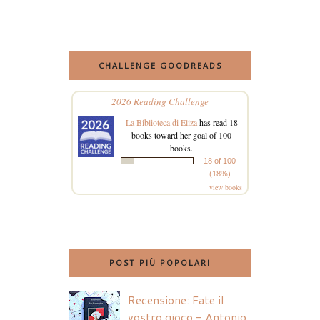
CHALLENGE GOODREADS
2026 Reading Challenge
La Biblioteca di Eliza
has read 18
books toward her goal of 100
books.
18 of 100
(18%)
view books
POST PIÙ POPOLARI
Recensione: Fate il
vostro gioco - Antonio