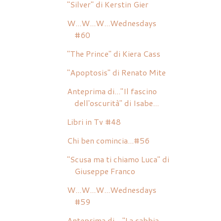
"Silver" di Kerstin Gier
W...W...W...Wednesdays
#60
"The Prince" di Kiera Cass
"Apoptosis" di Renato Mite
Anteprima di..."Il fascino
dell'oscurità" di Isabe...
Libri in Tv #48
Chi ben comincia...#56
"Scusa ma ti chiamo Luca" di
Giuseppe Franco
W...W...W...Wednesdays
#59
Anteprima di... "La sabbia