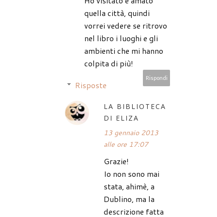
Ho visitato e amato
quella città, quindi
vorrei vedere se ritrovo
nel libro i luoghi e gli
ambienti che mi hanno
colpita di più!
Rispondi
Risposte
LA BIBLIOTECA
DI ELIZA
13 gennaio 2013
alle ore 17:07
Grazie!
Io non sono mai
stata, ahimè, a
Dublino, ma la
descrizione fatta