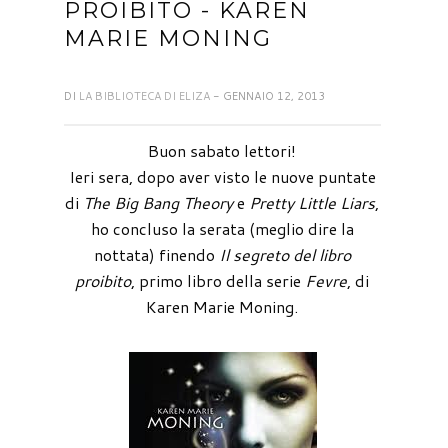
PROIBITO - KAREN
MARIE MONING
DI
LA BIBLIOTECA DI ELIZA
- GENNAIO 12, 2013
Buon sabato lettori!
Ieri sera, dopo aver visto le nuove puntate
di
The Big Bang Theory
e
Pretty Little Liars
,
ho concluso la serata (meglio dire la
nottata) finendo
Il segreto del libro
proibito
, primo libro della serie
Fevre
, di
Karen Marie Moning.