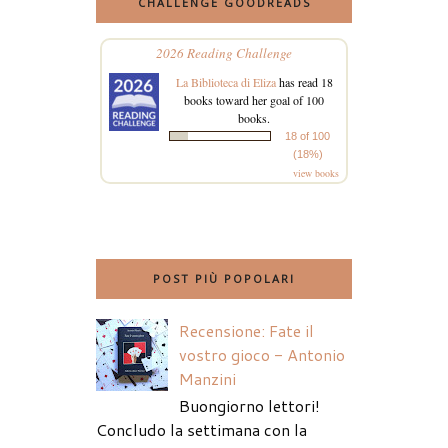
CHALLENGE GOODREADS
2026 Reading Challenge
La Biblioteca di Eliza
has read 18
books toward her goal of 100
books.
18 of 100
(18%)
view books
POST PIÙ POPOLARI
Recensione: Fate il
vostro gioco - Antonio
Manzini
Buongiorno lettori!
Concludo la settimana con la