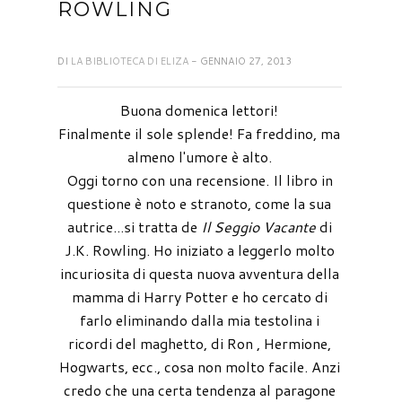
ROWLING
DI
LA BIBLIOTECA DI ELIZA
- GENNAIO 27, 2013
Buona domenica lettori!
Finalmente il sole splende! Fa freddino, ma
almeno l'umore è alto.
Oggi torno con una recensione. Il libro in
questione è noto e stranoto, come la sua
autrice...si tratta de
Il Seggio Vacante
di
J.K. Rowling. Ho iniziato a leggerlo molto
incuriosita di questa nuova avventura della
mamma di Harry Potter e ho cercato di
farlo eliminando dalla mia testolina i
ricordi del maghetto, di Ron , Hermione,
Hogwarts, ecc., cosa non molto facile. Anzi
credo che una certa tendenza al paragone