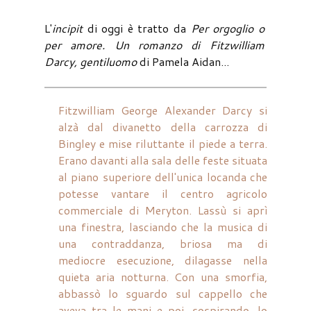
L'
incipit
di oggi è tratto da
Per orgoglio o
per amore. Un romanzo di Fitzwilliam
Darcy, gentiluomo
di Pamela Aidan...
Fitzwilliam George Alexander Darcy si
alzà dal divanetto della carrozza di
Bingley e mise riluttante il piede a terra.
Erano davanti alla sala delle feste situata
al piano superiore dell'unica locanda che
potesse vantare il centro agricolo
commerciale di Meryton. Lassù si aprì
una finestra, lasciando che la musica di
una contraddanza, briosa ma di
mediocre esecuzione, dilagasse nella
quieta aria notturna. Con una smorfia,
abbassò lo sguardo sul cappello che
aveva tra le mani e poi, sospirando, lo