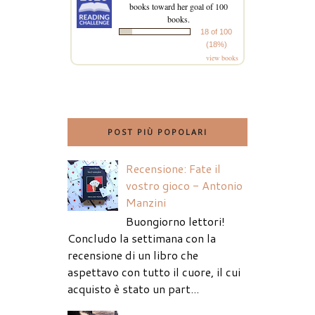
books toward her goal of 100
books.
18 of 100
(18%)
view books
POST PIÙ POPOLARI
Recensione: Fate il
vostro gioco - Antonio
Manzini
Buongiorno lettori!
Concludo la settimana con la
recensione di un libro che
aspettavo con tutto il cuore, il cui
acquisto è stato un part...