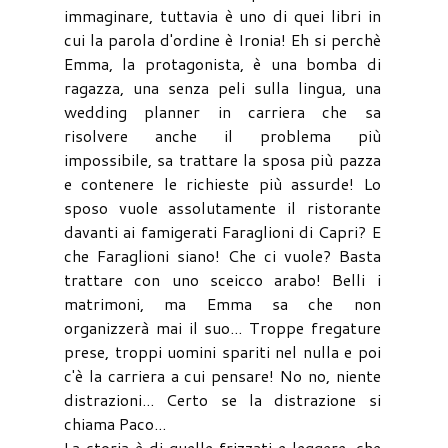
immaginare, tuttavia è uno di quei libri in
cui la parola d'ordine è Ironia! Eh si perchè
Emma, la protagonista, è una bomba di
ragazza, una senza peli sulla lingua, una
wedding planner in carriera che sa
risolvere anche il problema più
impossibile, sa trattare la sposa più pazza
e contenere le richieste più assurde! Lo
sposo vuole assolutamente il ristorante
davanti ai famigerati Faraglioni di Capri? E
che Faraglioni siano! Che ci vuole? Basta
trattare con uno sceicco arabo! Belli i
matrimoni, ma Emma sa che non
organizzerà mai il suo... Troppe fregature
prese, troppi uomini spariti nel nulla e poi
c'è la carriera a cui pensare! No no, niente
distrazioni... Certo se la distrazione si
chiama Paco...
La storia è di quelle frizzati e leggere, che