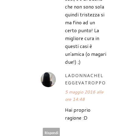
che non sono sola
quindi tristezza si
ma fino ad un
certo punto! La
migliore cura in
questi casi è
un'amica (o magari
due!) ;)
LADONNACHEL
EGGEVATROPPO
5 maggio 2016 alle
ore 14:48
Hai proprio
ragione :D
Rispondi