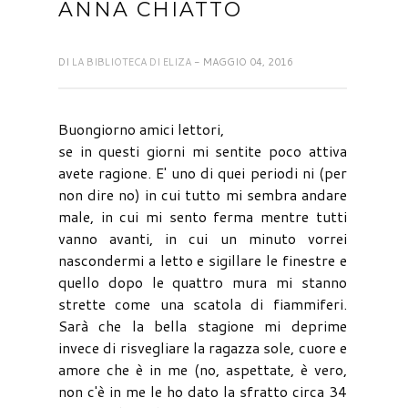
ANNA CHIATTO
DI
LA BIBLIOTECA DI ELIZA
- MAGGIO 04, 2016
Buongiorno amici lettori,
se in questi giorni mi sentite poco attiva
avete ragione. E' uno di quei periodi ni (per
non dire no) in cui tutto mi sembra andare
male, in cui mi sento ferma mentre tutti
vanno avanti, in cui un minuto vorrei
nascondermi a letto e sigillare le finestre e
quello dopo le quattro mura mi stanno
strette come una scatola di fiammiferi.
Sarà che la bella stagione mi deprime
invece di risvegliare la ragazza sole, cuore e
amore che è in me (no, aspettate, è vero,
non c'è in me le ho dato la sfratto circa 34