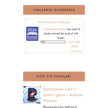
CHALLENGE GOODREADS
2026 Reading Challenge
La Biblioteca di Eliza
has read 18
books toward her goal of 100
books.
18 of 100
(18%)
view books
POST PIÙ POPOLARI
Recensione: Fate il
vostro gioco - Antonio
Manzini
Buongiorno lettori!