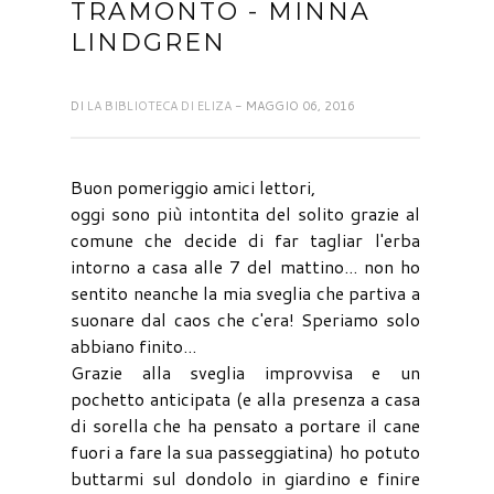
TRAMONTO - MINNA
LINDGREN
DI
LA BIBLIOTECA DI ELIZA
- MAGGIO 06, 2016
Buon pomeriggio amici lettori,
oggi sono più intontita del solito grazie al
comune che decide di far tagliar l'erba
intorno a casa alle 7 del mattino... non ho
sentito neanche la mia sveglia che partiva a
suonare dal caos che c'era! Speriamo solo
abbiano finito...
Grazie alla sveglia improvvisa e un
pochetto anticipata (e alla presenza a casa
di sorella che ha pensato a portare il cane
fuori a fare la sua passeggiatina) ho potuto
buttarmi sul dondolo in giardino e finire