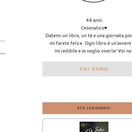
44 anni
Cesenatico♥
Datemi un libro, un tè e una giornata pi
mi farete felice. Ogni libro è un'avven
incredibile e io voglio viverla! Voi no
CHI SONO
STO LEGGENDO!