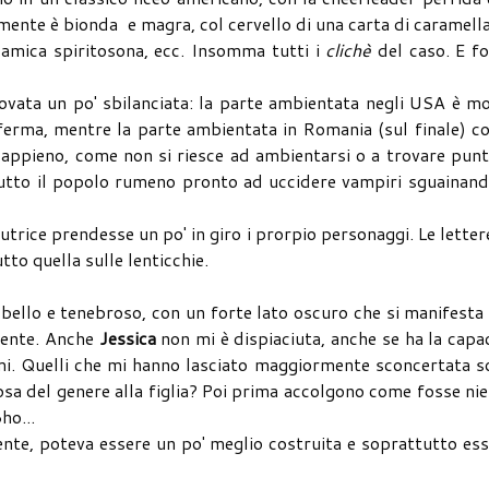
ente è bionda e magra, col cervello di una carta di caramella
 amica spiritosona, ecc. Insomma tutti i
clichè
del caso. E fo
ovata un po' sbilanciata: la parte ambientata negli USA è m
ferma, mentre la parte ambientata in Romania (sul finale) c
 appieno, come non si riesce ad ambientarsi o a trovare punt
tutto il popolo rumeno pronto ad uccidere vampiri sguainand
autrice prendesse un po' in giro i prorpio personaggi. Le letter
tto quella sulle lenticchie.
 bello e tenebroso, con un forte lato oscuro che si manifesta
amente. Anche
Jessica
non mi è dispiaciuta, anche se ha la capa
emi. Quelli che mi hanno lasciato maggiormente sconcertata 
 cosa del genere alla figlia? Poi prima accolgono come fosse ni
ho...
tente, poteva essere un po' meglio costruita e soprattutto es