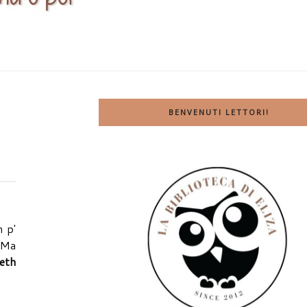
BENVENUTI LETTORI!
n p'
..Ma
eth