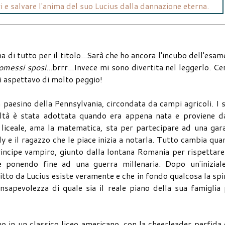
i e salvare l'anima del suo Lucius dalla dannazione eterna.
i tutto per il titolo...Sarà che ho ancora l'incubo dell'esam
romessi sposi
...brrr...Invece mi sono divertita nel leggerlo. Ce
mi aspettavo di molto peggio!
 paesino della Pennsylvania, circondata da campi agricoli. I 
realtà è stata adottata quando era appena nata e proviene d
i liceale, ama la matematica, sta per partecipare ad una gar
y e il ragazzo che le piace inizia a notarla. Tutto cambia qu
principe vampiro, giunto dalla lontana Romania per rispettar
e ponendo fine ad una guerra millenaria. Dopo un'iniziale
itto da Lucius esiste veramente e che in fondo qualcosa la sp
nsapevolezza di quale sia il reale piano della sua famiglia
mo in un classico liceo americano, con la cheerleader perfida