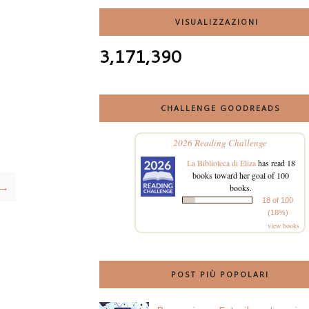
VISUALIZZAZIONI
3,171,390
CHALLENGE GOODREADS
2026 Reading Challenge
La Biblioteca di Eliza
has read 18
books toward her goal of 100
 →
books.
18 of 100
(18%)
view books
POST PIÙ POPOLARI