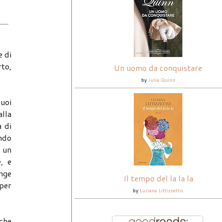
e di
rto,
Un uomo da conquistare
by
Julia Quinn
suoi
alla
a di
ando
e un
, e
inge
Il tempo del la la la
 per
by
Luciana Littizzetto
 che