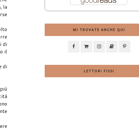
, la
rse
olto
MI TROVATE ANCHE QUI
orre
i di
o il
e di
LETTORI FISSI
 più
cità
sono
ente
sere