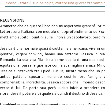
riconquistare il suo principe, evitare una guerra fra vampir
RECENSIONE
Ammetto che da questo libro non mi aspettavo granchè, prima d
Letteratura Italiana, con modulo di approfondimento su
I p
mettiamo subito i puntini sulle i, non è un capolavoro, però 
Jessica è una normale quasi diciottenne americana, vive in un
genitori, vegani convinti, hanno una fattoria. Jessica in 
Romania. La sua vita fila liscia come quella di una qualsias
equitazione, passa le giornate con la sua migliore amica Mind
Jessica si ritroverà tra i piedi Lucius, niente meno che un 
antico patto e sposarla, riunendo così le loro famiglie 
comprensibile, incredulità, Jessica scopre che il mondo descr
verso di lui. Da parte sua però Lucius inizia a prendere co
riprendere il potere e di quale sia quindi il destino di Jessica.
L'
ambientazione
non è sicuramente originale, anzi. Ci trovia