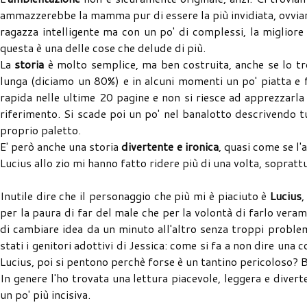
ammazzerebbe la mamma pur di essere la più invidiata, ovviam
ragazza intelligente ma con un po' di complessi, la migliore
questa è una delle cose che delude di più.
La
storia
è molto semplice, ma ben costruita, anche se lo tr
lunga (diciamo un 80%) e in alcuni momenti un po' piatta e 
rapida nelle ultime 20 pagine e non si riesce ad apprezzarla
riferimento. Si scade poi un po' nel banalotto descrivendo 
proprio paletto.
E' però anche una storia
divertente e ironica
, quasi come se l'
Lucius allo zio mi hanno fatto ridere più di una volta, soprattu
Inutile dire che il personaggio che più mi è piaciuto è
Lucius
,
per la paura di far del male che per la volontà di farlo ver
di cambiare idea da un minuto all'altro senza troppi probl
stati i genitori adottivi di Jessica: come si fa a non dire una
Lucius, poi si pentono perchè forse è un tantino pericoloso? B
In genere l'ho trovata una lettura piacevole, leggera e diver
un po' più incisiva.