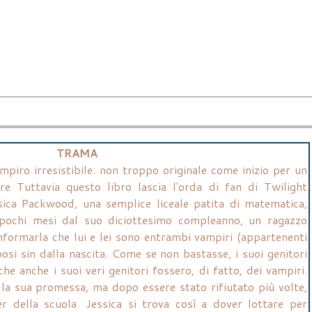
TRAMA
mpiro irresistibile: non troppo originale come inizio per un
e Tuttavia questo libro lascia l'orda di fan di Twilight
essica Packwood, una semplice liceale patita di matematica,
 pochi mesi dal suo diciottesimo compleanno, un ragazzo
nformarla che lui e lei sono entrambi vampiri (appartenenti
posi sin dalla nascita. Come se non bastasse, i suoi genitori
e anche i suoi veri genitori fossero, di fatto, dei vampiri.
lla sua promessa, ma dopo essere stato rifiutato più volte,
er della scuola. Jessica si trova così a dover lottare per