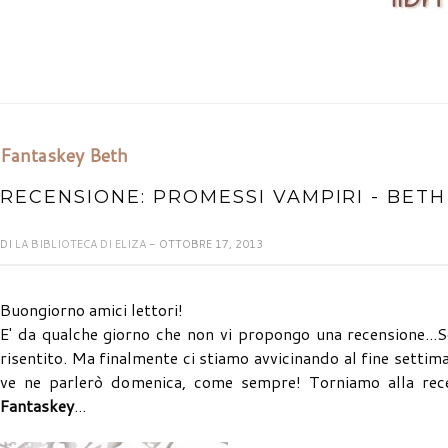
Fantaskey Beth
RECENSIONE: PROMESSI VAMPIRI - BET
DI
LA BIBLIOTECA DI ELIZA
- OTTOBRE 17, 2013
Buongiorno amici lettori!
E' da qualche giorno che non vi propongo una recensione...S
risentito. Ma finalmente ci stiamo avvicinando al fine settim
ve ne parlerò domenica, come sempre! Torniamo alla recen
Fantaskey
...