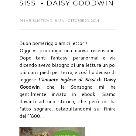
SISSI - DAISY GOODWIN
DI
LA BIBLIOTECA DI ELIZA
- OTTOBRE 23, 2014
Buon pomeriggio amici lettori!
Oggi vi propongo una nuova recensione.
Dopo tanti fantasy, paranormal e via
dicendo avevo bisogno di una lettura un po'
più con i piedi per terra, e così ho deciso di
leggere
L'amante inglese di Sissi
di Daisy
Goodwin
, che la Sonzogno mi ha
gentilmente inviato in ebook. Siamo
davanti ad uno storico, che però mi ha
fatto sognare, catapultandomi sul finire
dell' '800...