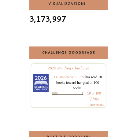
VISUALIZZAZIONI
3,173,997
CHALLENGE GOODREADS
2026 Reading Challenge
La Biblioteca di Eliza
has read 18
books toward her goal of 100
books.
18 of 100
(18%)
view books
POST PIÙ POPOLARI