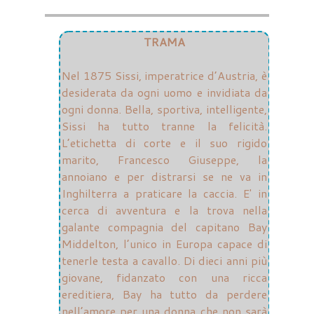
TRAMA
Nel 1875 Sissi, imperatrice d’Austria, è
desiderata da ogni uomo e invidiata da
ogni donna. Bella, sportiva, intelligente,
Sissi ha tutto tranne la felicità.
L’etichetta di corte e il suo rigido
marito, Francesco Giuseppe, la
annoiano e per distrarsi se ne va in
Inghilterra a praticare la caccia. E' in
cerca di avventura e la trova nella
galante compagnia del capitano Bay
Middelton, l’unico in Europa capace di
tenerle testa a cavallo. Di dieci anni più
giovane, fidanzato con una ricca
ereditiera, Bay ha tutto da perdere
nell’amore per una donna che non sarà