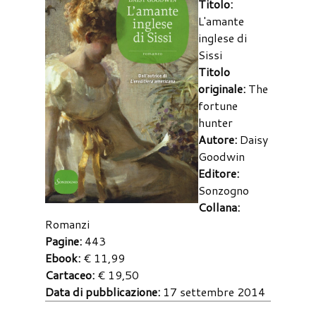
Titolo:
L'amante
inglese di
Sissi
Titolo
originale:
The
fortune
hunter
Autore:
Daisy
Goodwin
Editore:
Sonzogno
Collana:
Romanzi
Pagine:
443
Ebook:
€ 11,99
Cartaceo:
€ 19,50
Data di pubblicazione:
17 settembre 2014