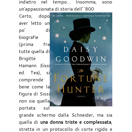
indietro nel tempo... Insomma, sono
un'appassionata di storia dell' '800.
Certo, dopo
aver letto un
po' di
biografie
(prima fra
tutte quella di
Brigitte
Hamann
Sissi
ed. Tea), si
comprende
bene come la
figura di Sissi
non sia quella
portata sul
grande schermo dalla Schneider, ma sia
quella di
una donna triste e complessata
,
stretta in un protocollo di corte rigido e