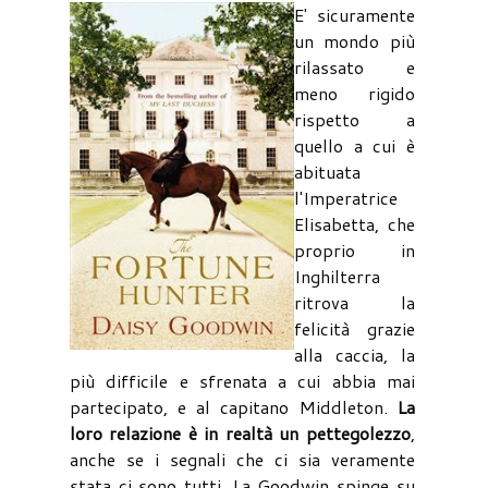
E' sicuramente
un mondo più
rilassato e
meno rigido
rispetto a
quello a cui è
abituata
l'Imperatrice
Elisabetta, che
proprio in
Inghilterra
ritrova la
felicità grazie
alla caccia, la
più difficile e sfrenata a cui abbia mai
partecipato, e al capitano Middleton.
La
loro relazione è in realtà un pettegolezzo
,
anche se i segnali che ci sia veramente
stata ci sono tutti. La Goodwin spinge su