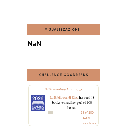
VISUALIZZAZIONI
NaN
CHALLENGE GOODREADS
2026 Reading Challenge
La Biblioteca di Eliza
has read 18
books toward her goal of 100
books.
18 of 100
(18%)
view books