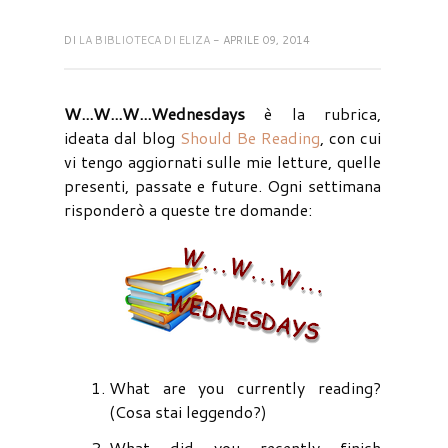
DI
LA BIBLIOTECA DI ELIZA
- APRILE 09, 2014
W...W...W...Wednesdays
è la rubrica,
ideata dal blog
Should Be Reading
, con cui
vi tengo aggiornati sulle mie letture, quelle
presenti, passate e future. Ogni settimana
risponderò a queste tre domande:
What are you currently reading?
(Cosa stai leggendo?)
What did you recently finish