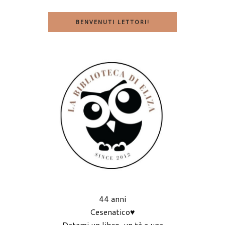
BENVENUTI LETTORI!
44 anni
Cesenatico♥
Datemi un libro, un tè e una