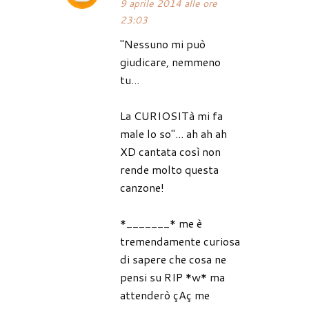
9 aprile 2014 alle ore
23:03
"Nessuno mi può
giudicare, nemmeno
tu...
La CURIOSITà mi fa
male lo so"... ah ah ah
XD cantata così non
rende molto questa
canzone!
*_______* me è
tremendamente curiosa
di sapere che cosa ne
pensi su RIP *w* ma
attenderò çAç me