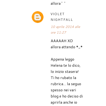
allora^^
VIOLET
NIGHTFALL
10 aprile 2014 alle
ore 11:27
AAAAAH XD
allora attendo *_*
Appena leggo
Helena te lo dico,
lo inizio stasera!
Ti ho rubato la
rubrica... la seguo
spesso nei vari
blog e ho deciso di
aprirla anche io