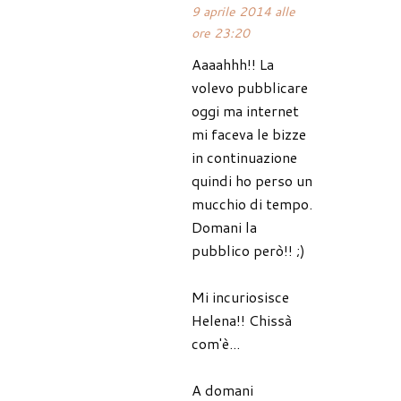
9 aprile 2014 alle
ore 23:20
Aaaahhh!! La
volevo pubblicare
oggi ma internet
mi faceva le bizze
in continuazione
quindi ho perso un
mucchio di tempo.
Domani la
pubblico però!! ;)
Mi incuriosisce
Helena!! Chissà
com'è...
A domani